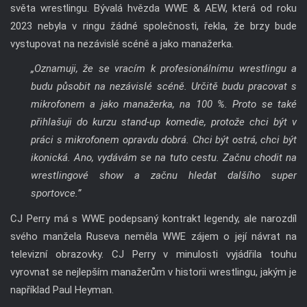
světa wrestlingu. Bývalá hvězda WWE & AEW, která od roku
2023 nebyla v ringu žádné společnosti, řekla, že brzy bude
vystupovat na nezávislé scéně a jako manažerka.
„Oznamuji, že se vracím k profesionálnímu wrestlingu a
budu působit na nezávislé scéně. Určitě budu pracovat s
mikrofonem a jako manažerka, na 100 %. Proto se také
přihlašuji do kurzu stand-up komedie, protože chci být v
práci s mikrofonem opravdu dobrá. Chci být ostrá, chci být
ikonická. Ano, vydávám se na tuto cestu. Začnu chodit na
wrestlingové show a začnu hledat dalšího super
sportovce.”
CJ Perry má s WWE podepsaný kontrakt legendy, ale narozdíl
svého manžela Ruseva neměla WWE zájem o její návrat na
televizní obrazovky. CJ Perry v minulosti vyjádřila touhu
vyrovnat se nejlepším manažerům v historii wrestlingu, jakým je
například Paul Heyman.