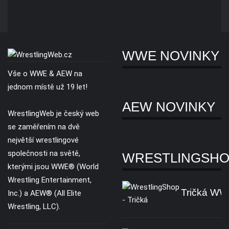
WWE NOVINKY
Vše o WWE & AEW na
jednom místě už 19 let!
AEW NOVINKY
WrestlingWeb je český web
se zaměřením na dvě
největší wrestlingové
společnosti na světě,
WRESTLINGSH
kterými jsou WWE® (World
Wrestling Entertainment,
Tričká W
Inc.) a AEW® (All Elite
Wrestling, LLC).