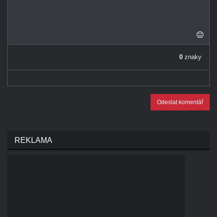
0
znaky
Odeslat komentář
REKLAMA