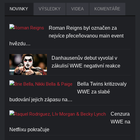
NOVINKY
VÝSLEDKY
VIDEA
KOMENTÁŘE
Roman Reigns byl označen za
nejvíce přeceňovanou main event
hvězdu…
Danhausenův debut vyvolal v
zákulisí WWE negativní reakce
Bella Twins kritizovaly
WWE za slabé
budování jejich zápasu na…
Cenzura
WWE na
Netflixu pokračuje