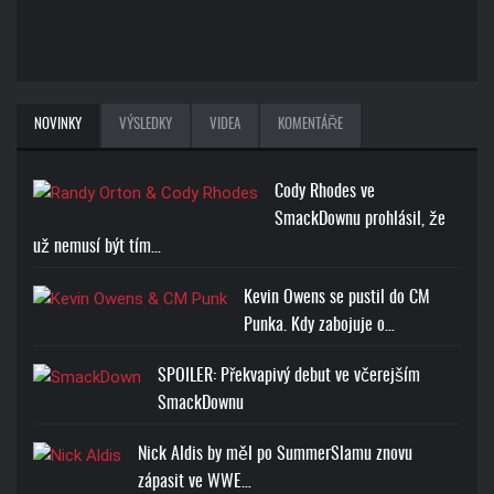
NOVINKY
VÝSLEDKY
VIDEA
KOMENTÁŘE
Cody Rhodes ve
SmackDownu prohlásil, že
už nemusí být tím…
Kevin Owens se pustil do CM
Punka. Kdy zabojuje o…
SPOILER: Překvapivý debut ve včerejším
SmackDownu
Nick Aldis by měl po SummerSlamu znovu
zápasit ve WWE…