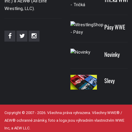
Tričká WWE
Inc.) a AEW® (All Elite
Wrestling, LLC).
Pásy WWE
Novinky
Slevy
Copyright © 2007 - 2026. Všechna práva vyhrazena. Všechny WWE® /
AEW® ochranné známky, foto a loga jsou výhradním vlastnictvím WWE
Inc, a AEW LLC.