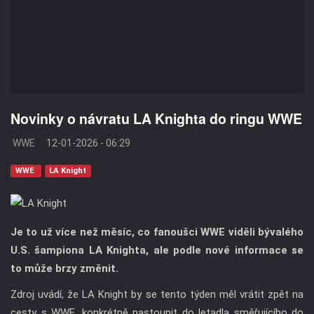
Novinky o návratu LA Knighta do ringu WWE
WWE
12-01-2026 - 06:29
WWE
LA Knight
Je to už více než měsíc, co fanoušci WWE viděli bývalého
U.S. šampiona LA Knighta, ale podle nové informace se
to může brzy změnit.
Zdroj uvádí, že LA Knight by se tento týden měl vrátit zpět na
cesty s WWE, konkrétně nastoupit do letadla směřujícího do