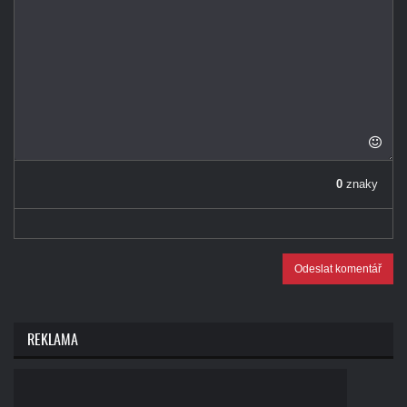
0
znaky
Odeslat komentář
REKLAMA