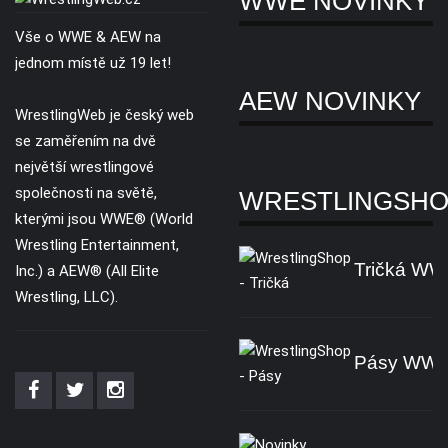
WWE NOVINKY
Vše o WWE & AEW na
jednom místě už 19 let!
AEW NOVINKY
WrestlingWeb je český web
se zaměřením na dvě
největší wrestlingové
společnosti na světě,
WRESTLINGSH
kterými jsou WWE® (World
Wrestling Entertainment,
Tričká W
Inc.) a AEW® (All Elite
Wrestling, LLC).
Pásy WW