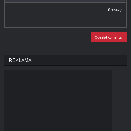
0
znaky
Odeslat komentář
REKLAMA