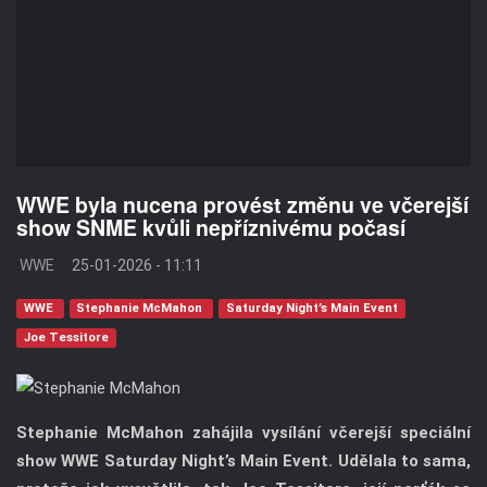
WWE byla nucena provést změnu ve včerejší
show SNME kvůli nepříznivému počasí
WWE
25-01-2026 - 11:11
WWE
Stephanie McMahon
Saturday Night’s Main Event
Joe Tessitore
Stephanie McMahon zahájila vysílání včerejší speciální
show WWE Saturday Night’s Main Event. Udělala to sama,