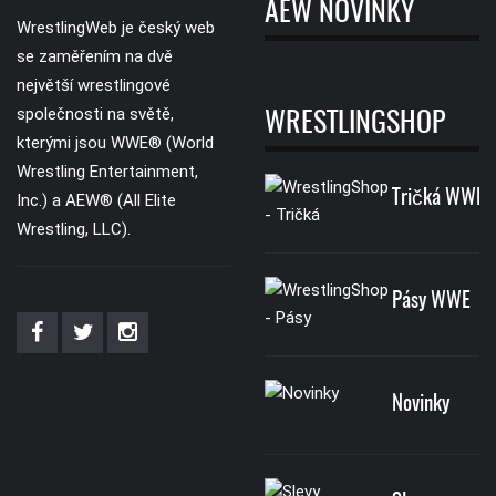
AEW NOVINKY
WrestlingWeb je český web
se zaměřením na dvě
největší wrestlingové
společnosti na světě,
WRESTLINGSHOP
kterými jsou WWE® (World
Wrestling Entertainment,
Tričká WWE
Inc.) a AEW® (All Elite
Wrestling, LLC).
Pásy WWE
Novinky