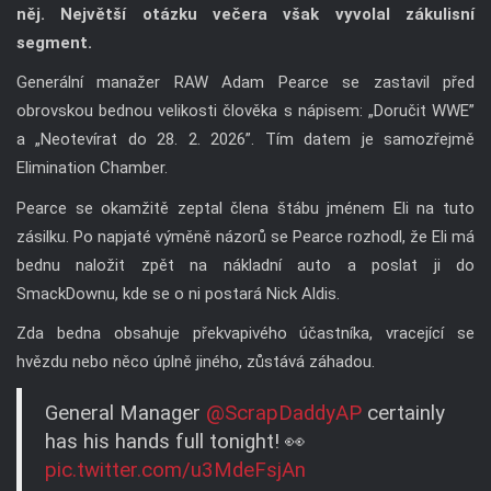
něj. Největší otázku večera však vyvolal zákulisní
segment.
Generální manažer RAW Adam Pearce se zastavil před
obrovskou bednou velikosti člověka s nápisem: „Doručit WWE”
a „Neotevírat do 28. 2. 2026”. Tím datem je samozřejmě
Elimination Chamber.
Pearce se okamžitě zeptal člena štábu jménem Eli na tuto
zásilku. Po napjaté výměně názorů se Pearce rozhodl, že Eli má
bednu naložit zpět na nákladní auto a poslat ji do
SmackDownu, kde se o ni postará Nick Aldis.
Zda bedna obsahuje překvapivého účastníka, vracející se
hvězdu nebo něco úplně jiného, zůstává záhadou.
General Manager
@ScrapDaddyAP
certainly
has his hands full tonight! 👀
pic.twitter.com/u3MdeFsjAn