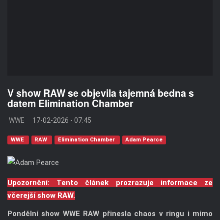
V show RAW se objevila tajemná bedna s
datem Elimination Chamber
WWE
17-02-2026 - 07:45
WWE
RAW
Elimination Chamber
Adam Pearce
Upozornění: Tento článek prozrazuje informace ze
včerejší show RAW.
Pondělní show WWE RAW přinesla chaos v ringu i mimo