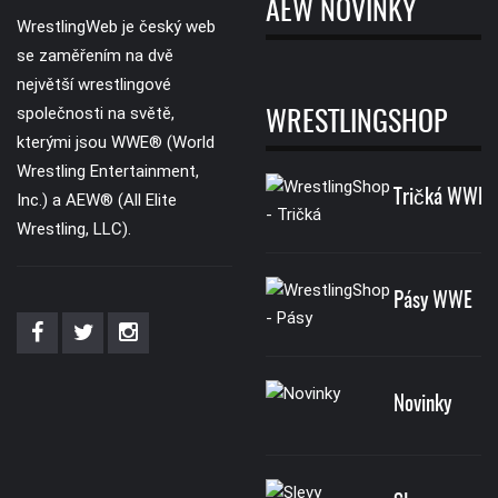
AEW NOVINKY
WrestlingWeb je český web
se zaměřením na dvě
největší wrestlingové
společnosti na světě,
WRESTLINGSHOP
kterými jsou WWE® (World
Wrestling Entertainment,
Tričká WWE
Inc.) a AEW® (All Elite
Wrestling, LLC).
Pásy WWE
Novinky