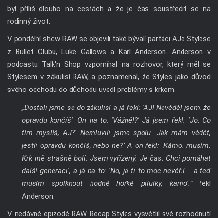
byl příliš dlouho na cestách a že je čas soustředit se na
rodinný život.
V pondělní show RAW se objevili také bývalí parťáci AJe Stylese
z Bullet Clubu, Luke Gallows a Karl Anderson. Anderson v
podcastu Talk'n Shop vzpomínal na rozhovor, který měl se
Stylesem v zákulisí RAW, a poznamenal, že Styles jako důvod
svého odchodu do důchodu uvedl problémy s krkem.
„Dostali jsme se do zákulisí a já řekl: 'AJ! Nevěděl jsem, že
opravdu končíš'. On na to: 'Vážně!?' Já jsem řekl: 'Jo. Co
tím myslíš, AJ?' Nemluvili jsme spolu. Jak mám vědět,
jestli opravdu končíš, nebo ne?‘ A on řekl: 'Kámo, musím.
Krk mě strašně bolí. Jsem vyřízený. Je čas. Chci pomáhat
další generaci', a já na to: 'No, já ti to moc nevěřil... a teď
musím spolknout hodně hořké pilulky, kamo'.”
řekl
Anderson.
V nedávné epizodě RAW Recap Styles vysvětlil své rozhodnutí