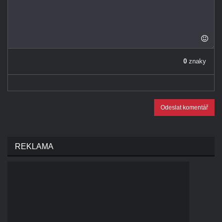
0
znaky
Odeslat komentář
REKLAMA