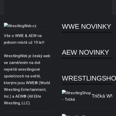
WWE NOVINKY
Vše o WWE & AEW na
jednom místě už 19 let!
AEW NOVINKY
WrestlingWeb je český web
se zaměřením na dvě
největší wrestlingové
společnosti na světě,
WRESTLINGSH
kterými jsou WWE® (World
Wrestling Entertainment,
Tričká W
Inc.) a AEW® (All Elite
Wrestling, LLC).