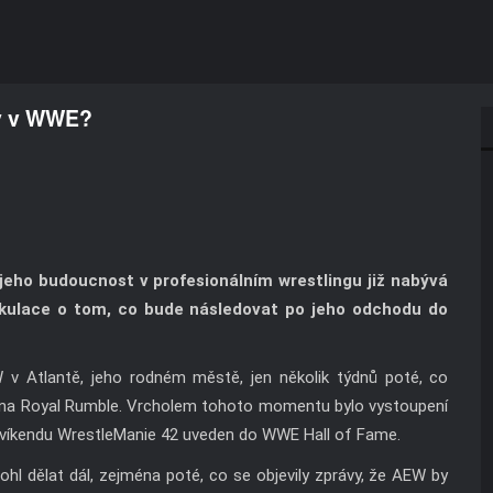
ry v WWE?
 jeho budoucnost v profesionálním wrestlingu již nabývá
ekulace o tom, co bude následovat po jeho odchodu do
 Atlantě, jeho rodném městě, jen několik týdnů poté, co
 na Royal Rumble. Vrcholem tohoto momentu bylo vystoupení
m víkendu WrestleManie 42 uveden do WWE Hall of Fame.
ohl dělat dál, zejména poté, co se objevily zprávy, že AEW by