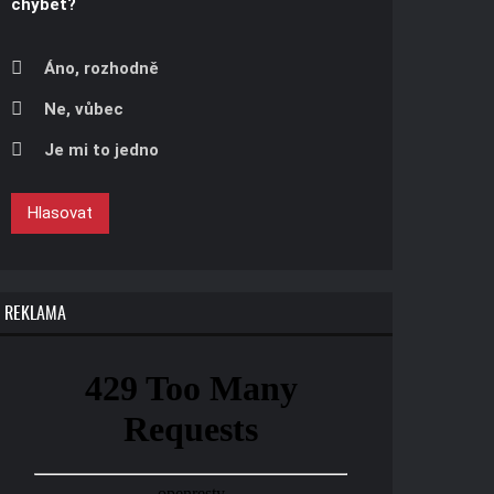
chybět?
Áno, rozhodně
Ne, vůbec
Je mi to jedno
Hlasovat
REKLAMA