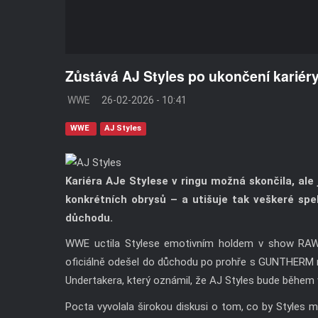
Zůstává AJ Styles po ukončení karié
WWE
26-02-2026 - 10:41
WWE
AJ Styles
Kariéra AJe Stylese v ringu možná skončila, ale
konkrétních obrysů – a utišuje tak veškeré sp
důchodu.
WWE uctila Stylese emotivním holdem v show RAW v
oficiálně odešel do důchodu po prohře s GUNTHERM
Undertakera, který oznámil, že AJ Styles bude běhe
Pocta vyvolala širokou diskusi o tom, co by Styles m