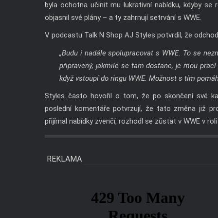
byla ochotna učinit mu lukrativní nabídku, kdyby se 
objasnil své plány – a ty zahrnují setrvání s WWE.
V podcastu Talk N Shop AJ Styles potvrdil, že odch
„Budu i nadále spolupracovat s WWE. To se ne
připravený, jakmile se tam dostane, je mou prací
když vstoupí do ringu WWE. Možnost s tím pomáh
Styles často hovořil o tom, že po skončení své ka
poslední komentáře potvrzují, že tato změna již pr
přijímal nabídky zvenčí, rozhodl se zůstat v WWE v rol
REKLAMA