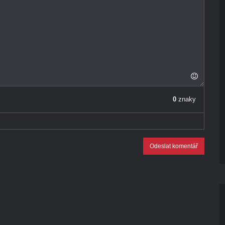
0
znaky
Odeslat komentář