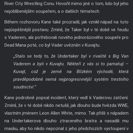
River City Wrestling Conu. Hovořil mimo jiné o tom, kdo byl jeho
nejoblíbenějším soupeřem, a o dalších tématech.
Během rozhovoru Kane také prozradil, jak vznikl nápad na tuto
nejúspěšnější postavu. Zmínil, že Taker byl v té době ve feudu
s Vaderem, ale potřebovali nového jednorázového soupeře pro
Dead Mana poté, co byl Vader uvězněn v Kuvajtu.
„Stalo se tedy to, že Undertaker byl v rivalitě s Big Van
Vaderem a byli v Kuvajtu. Někteří z vás si to pamatují –
Kuvajt, což je země na Blízkém východě, která
pravděpodobně nemá nejprogresivnější systém trestního
soudnictví.”
Kane podrobně popsal incident, který vedl k Vaderovu zatčení.
Zmínil, že v té době nikdo netušil, jak dlouho bude hvězda WWE,
vlastním jménem Leon Allen White, mimo. Tak přišli s nápadem
na Undertakerova dlouho ztraceného bratra a nasadili mu
masku, aby ho nikdo nepoznal z jeho předchozích vystoupení v