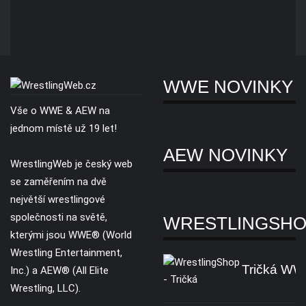
WWE NOVINKY
Vše o WWE & AEW na
jednom místě už 19 let!
AEW NOVINKY
WrestlingWeb je český web
se zaměřením na dvě
největší wrestlingové
společnosti na světě,
WRESTLINGSH
kterými jsou WWE® (World
Wrestling Entertainment,
Tričká W
Inc.) a AEW® (All Elite
Wrestling, LLC).