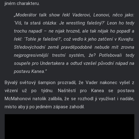
jiném charakteru.
„Moderátor talk show řekl Vaderovi, Leonovi, něco jako:
'Víš, ta stará otázka: Je wrestling falešný?' Leon ho tedy
trochu napadl – ne nijak hrozně, ale tak nějak ho popadl a
řekl: 'Tohle je falešné?', což vedlo k jeho zatčení v Kuvajtu.
Středovýchodní země pravděpodobně nebude mít zrovna
nejprogresivnější trestní systém, že? Potřebovali tedy
soupeře pro Undertakera a odtud vzešel původní nápad na
postavu Kanea.”
Bývalý světový šampion prozradil, že Vader nakonec vyšel z
vězení už po týdnu. Naštěstí pro Kanea se postava
McMahonovi natolik zalíbila, že se rozhodl ji využívat i nadále,
místo aby ji po jediném zápase zahodil.