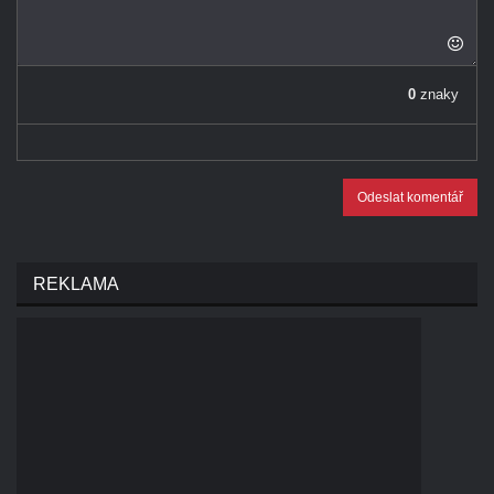
0
znaky
Odeslat komentář
REKLAMA