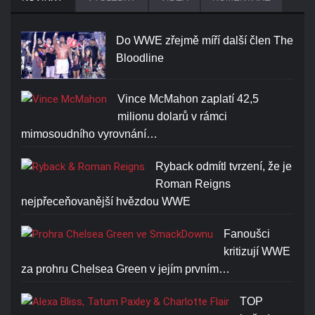
Do WWE zřejmě míří další člen The
Bloodline
Vince McMahon zaplatí 42,5
milionu dolarů v rámci
mimosoudního vyrovnání…
Ryback odmítl tvrzení, že je
Roman Reigns
nejpřeceňovanější hvězdou WWE
Fanoušci
kritizují WWE
za prohru Chelsea Green v jejím prvním…
TOP