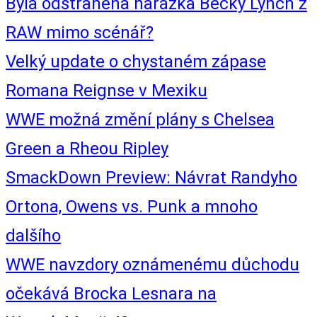
Byla odstraněna narážka Becky Lynch z
RAW mimo scénář?
Velký update o chystaném zápase
Romana Reignse v Mexiku
WWE možná změní plány s Chelsea
Green a Rheou Ripley
SmackDown Preview: Návrat Randyho
Ortona, Owens vs. Punk a mnoho
dalšího
WWE navzdory oznámenému důchodu
očekává Brocka Lesnara na