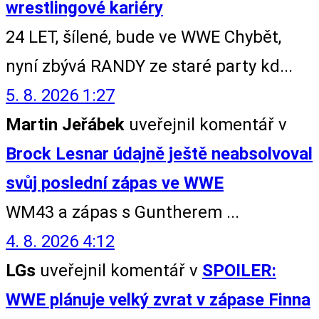
wrestlingové kariéry
24 LET, šílené, bude ve WWE Chybět,
nyní zbývá RANDY ze staré party kd...
5. 8. 2026 1:27
Martin Jeřábek
uveřejnil komentář v
Brock Lesnar údajně ještě neabsolvoval
svůj poslední zápas ve WWE
WM43 a zápas s Guntherem ...
4. 8. 2026 4:12
LGs
uveřejnil komentář v
SPOILER:
WWE plánuje velký zvrat v zápase Finna