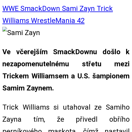
WWE
SmackDown
Sami Zayn
Trick
Williams
WrestleMania 42
Ve včerejším SmackDownu došlo k
nezapomenutelnému střetu mezi
Trickem Williamsem a U.S. šampionem
Samim Zaynem.
Trick Williams si utahoval ze Samiho
Zayna tím, že přivedl obřího
perníkového maskota, čímž nastavil