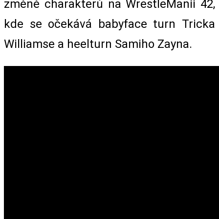
změně charakterů na WrestleManii 42,
kde se očekává babyface turn Tricka
Williamse a heelturn Samiho Zayna.