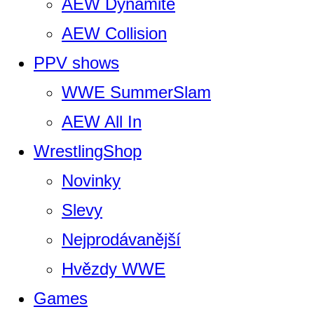
AEW Dynamite
AEW Collision
PPV shows
WWE SummerSlam
AEW All In
WrestlingShop
Novinky
Slevy
Nejprodávanější
Hvězdy WWE
Games