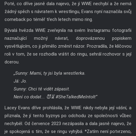
Poté, co dříve jasně dala najevo, že jí WWE nechybí a že nemá
žádný spěch s návratem k wrestlingu, Evans nyní naznačila svůj
comeback po téměř třech letech mimo ring.
Bývalá hvězda WWE zveřejnila na svém Instagramu fotografii
naznačující možný návrat, doprovázenou popiskem
vysvětlujícím, co ji přimělo změnit názor. Prozradila, že klíčovou
roli v tom, že se rozhodla vrátit do ringu, sehrál rozhovor s její
dcerou.
„Sunny: Mami, ty jsi byla wrestlerka.
Já: Jo.
Sunny: Chci tě vidět zápasit.
Není co dodat... 😈⏳️ #SheTalkedMeIntoIt”
Lacey Evans dříve prohlásila, že WWE nikdy nebyla její vášní, a
přiznala, že jí tento byznys po odchodu ze společnosti vůbec
nechyběl. Od července 2023 nezápasila a dala jasně najevo, že
je spokojená s tím, že se ringu vyhýbá. *Zatím není potvrzeno,