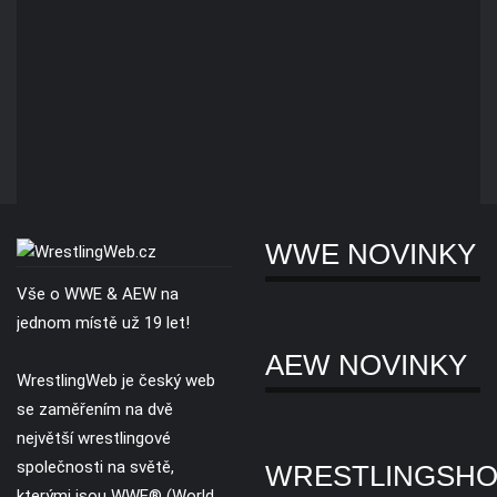
WWE NOVINKY
Vše o WWE & AEW na
jednom místě už 19 let!
AEW NOVINKY
WrestlingWeb je český web
se zaměřením na dvě
největší wrestlingové
společnosti na světě,
WRESTLINGSH
kterými jsou WWE® (World