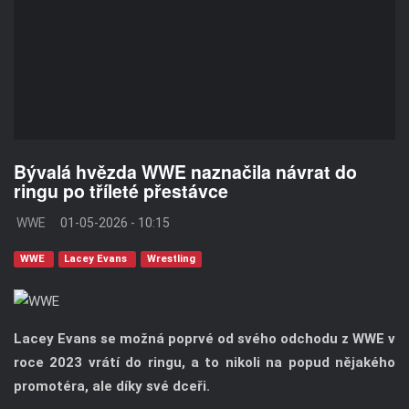
Bývalá hvězda WWE naznačila návrat do
ringu po tříleté přestávce
WWE
01-05-2026 - 10:15
WWE
Lacey Evans
Wrestling
Lacey Evans se možná poprvé od svého odchodu z WWE v
roce 2023 vrátí do ringu, a to nikoli na popud nějakého
promotéra, ale díky své dceři.