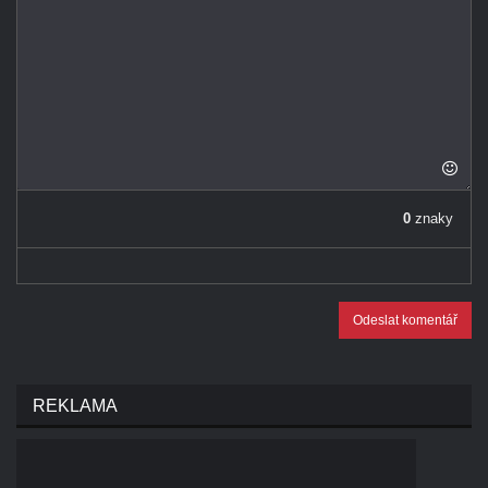
0
znaky
Odeslat komentář
REKLAMA