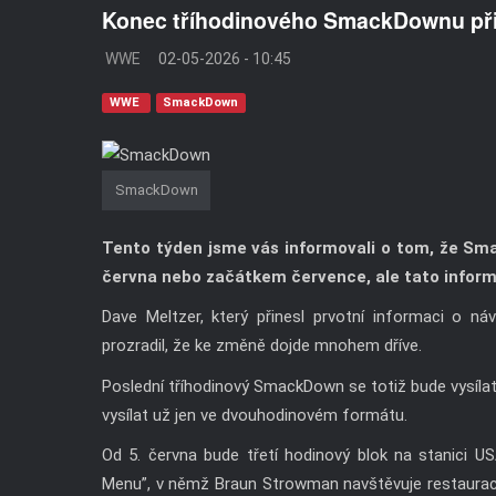
Konec tříhodinového SmackDownu přij
WWE
02-05-2026 - 10:45
WWE
SmackDown
SmackDown
Tento týden jsme vás informovali o tom, že S
června nebo začátkem července, ale tato inform
Dave Meltzer, který přinesl prvotní informaci o 
prozradil, že ke změně dojde mnohem dříve.
Poslední tříhodinový SmackDown se totiž bude vysíl
vysílat už jen ve dvouhodinovém formátu.
Od 5. června bude třetí hodinový blok na stanici 
Menu”, v němž Braun Strowman navštěvuje restaurace 