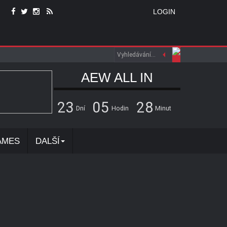
LOGIN
AEW ALL IN
2
3
0
5
2
8
Dní
Hodin
Minut
AMES
DALŠÍ