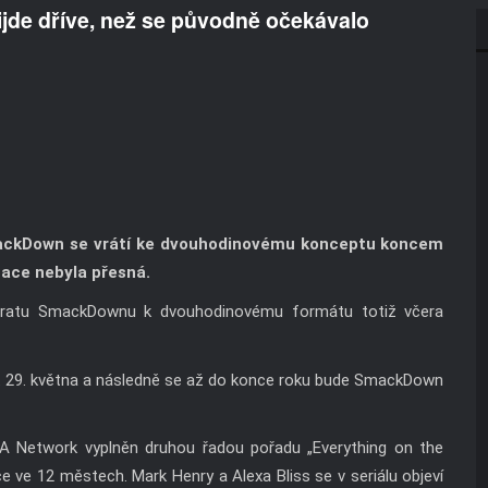
de dříve, než se původně očekávalo
mackDown se vrátí ke dvouhodinovému konceptu koncem
ace nebyla přesná.
návratu SmackDownu k dvouhodinovému formátu totiž včera
at 29. května a následně se až do konce roku bude SmackDown
USA Network vyplněn druhou řadou pořadu „Everything on the
ve 12 městech. Mark Henry a Alexa Bliss se v seriálu objeví