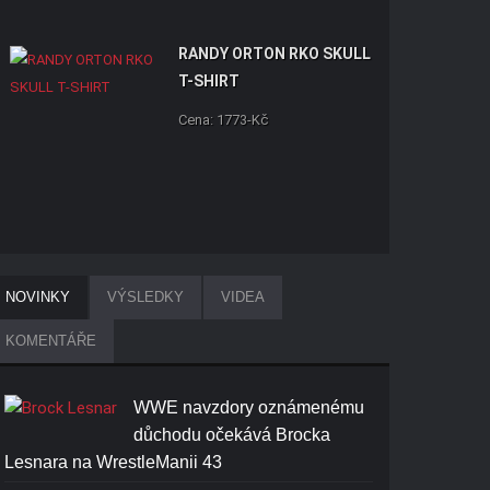
RANDY ORTON RKO SKULL
T-SHIRT
Cena: 1773-Kč
ROMAN REIGNS ONE AND
NOVINKY
VÝSLEDKY
VIDEA
ONLY T-SHIRT
KOMENTÁŘE
Cena: 1773-Kč
WWE navzdory oznámenému
důchodu očekává Brocka
Lesnara na WrestleManii 43