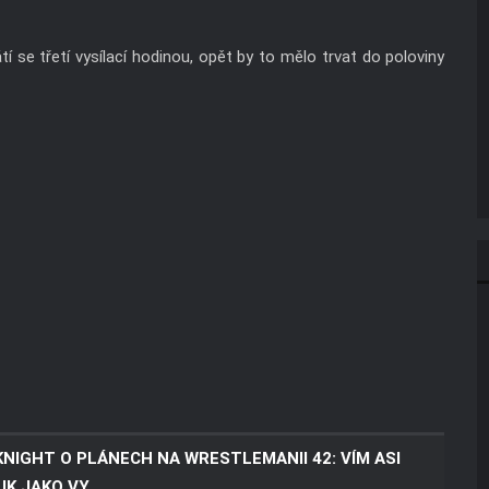
í se třetí vysílací hodinou, opět by to mělo trvat do poloviny
KNIGHT O PLÁNECH NA WRESTLEMANII 42: VÍM ASI
IK JAKO VY