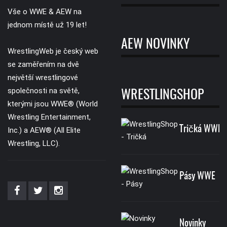
Vše o WWE & AEW na
jednom místě už 19 let!
AEW NOVINKY
WrestlingWeb je český web
se zaměřením na dvě
největší wrestlingové
společnosti na světě,
WRESTLINGSHOP
kterými jsou WWE® (World
Wrestling Entertainment,
Tričká WWE
Inc.) a AEW® (All Elite
Wrestling, LLC).
Pásy WWE
Novinky