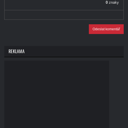
0
znaky
Odeslat komentář
REKLAMA