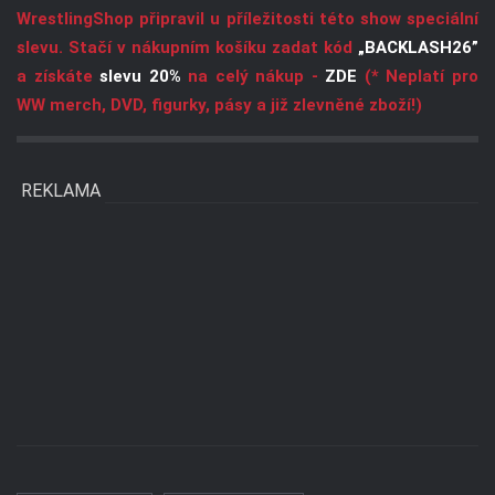
WrestlingShop připravil u příležitosti této show speciální
slevu. Stačí v nákupním košíku zadat kód
„BACKLASH26”
a získáte
slevu 20%
na celý nákup -
ZDE
(* Neplatí pro
WW merch, DVD, figurky, pásy a již zlevněné zboží!)
REKLAMA