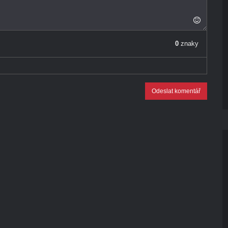
0
znaky
Odeslat komentář