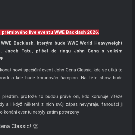
z prémiového live eventu WWE Backlash 2026.
u WWE Backlash, kterým bude WWE World Heavyweight
 Jacob Fatu, přišel do ringu John Cena s velkým
WE.
konat nový speciální event John Cena Classic, kde se utká to
cnosti a kde bude korunován šampion. Na této show bude
i předtím, protože to budou právě oni, kdo korunuje vítěze
y a i když některá z nich svůj zápas nevyhraje, fanoušci ji
 konání eventu nebyly zatím potvrzeny.
ena Classic! 👏