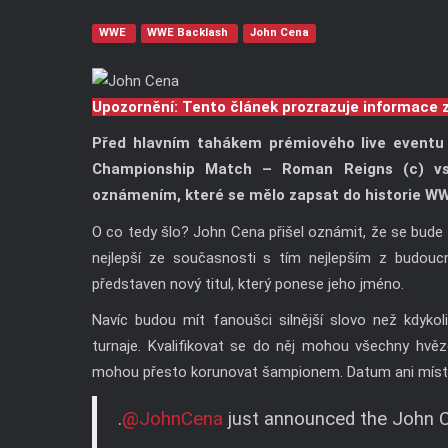
WWE
WWE Backlash
John Cena
Upozornění: Tento článek prozrazuje informace 
Před hlavním tahákem prémiového live event
Championship Match – Roman Reigns (c) vs.
oznámením, které se mělo zapsat do historie W
O co tedy šlo? John Cena přišel oznámit, že se bude 
nejlepší ze současnosti s tím nejlepším z budou
představen nový titul, který ponese jeho jméno.
Navíc budou mít fanoušci silnější slovo než kdykol
turnaje. Kvalifikovat se do něj mohou všechny hvězd
mohou přesto korunovat šampionem. Datum ani místo
.
@JohnCena
just announced the John C