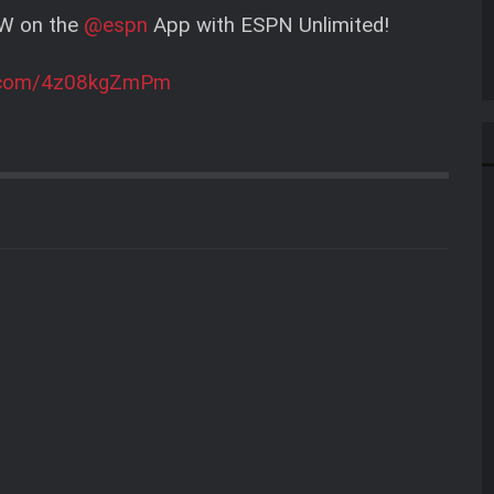
W on the
@espn
App with ESPN Unlimited!
er.com/4z08kgZmPm