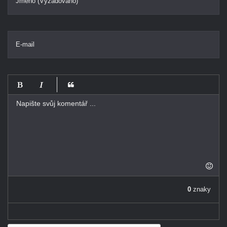
Jméno (Vyžadováno)
E-mail
-
-
-
-
-
-
-
-
-
-
-
-
-
-
0
znaky
-