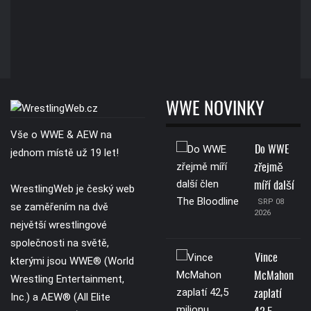
WWE NOVINKY
Vše o WWE & AEW na
Do WWE
jednom místě už 19 let!
zřejmě
míří další
WrestlingWeb je český web
SRP 08
se zaměřením na dvě
2026
největší wrestlingové
společnosti na světě,
Vince
kterými jsou WWE® (World
McMahon
Wrestling Entertainment,
zaplatí
Inc.) a AEW® (All Elite