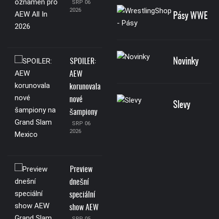
SRP 06
2026
Pásy WWE
Novinky
SPOILER:
AEW
korunovala
nové
Slevy
šampiony
SRP 06
2026
Preview
dnešní
speciální
show AEW
SRP 05