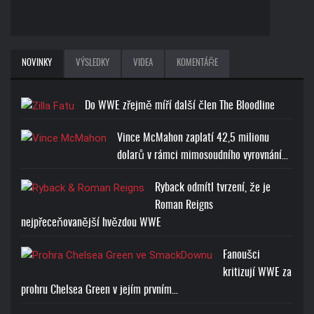
BROCK LESNAR BEAST T-
NOVINKY
VÝSLEDKY
VIDEA
KOMENTÁŘE
SHIRT
Cena: 1773-Kč
Do WWE zřejmě míří další člen The Bloodline
Vince McMahon zaplatí 42,5 milionu
dolarů v rámci mimosoudního vyrovnání…
Ryback odmítl tvrzení, že je
RANDY ORTON RKO SKULL
Roman Reigns
T-SHIRT
nejpřeceňovanější hvězdou WWE
Cena: 1773-Kč
Fanoušci
kritizují WWE za
prohru Chelsea Green v jejím prvním…