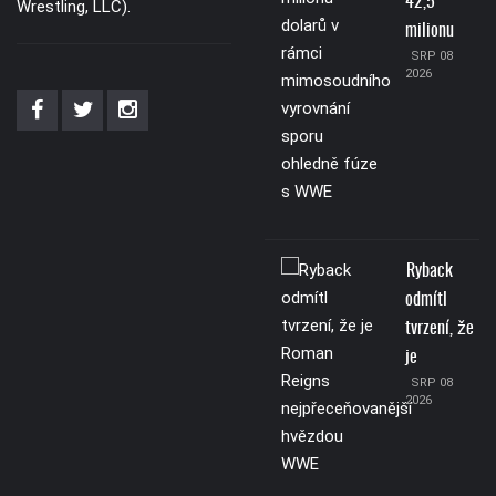
42,5
Wrestling, LLC).
milionu
SRP 08
2026
Ryback
odmítl
tvrzení, že
je
SRP 08
2026