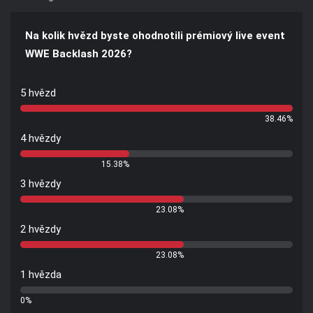
Na kolik hvězd byste ohodnotili prémiový live event
WWE Backlash 2026?
5 hvězd
38.46%
4 hvězdy
15.38%
3 hvězdy
23.08%
2 hvězdy
23.08%
1 hvězda
0%