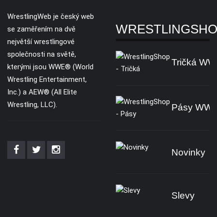
WrestlingWeb je český web
WRESTLINGSH
se zaměřením na dvě
největší wrestlingové
společnosti na světě,
Tričká W
kterými jsou WWE® (World
Wrestling Entertainment,
Inc.) a AEW® (All Elite
Wrestling, LLC).
Pásy WW
Novinky
Slevy