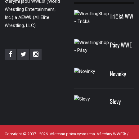
kterými jsou WWE® (World
Wrestling Entertainment,
Tričká WWE
Inc.) a AEW® (All Elite
Wrestling, LLC).
Pásy WWE
Novinky
Slevy
Copyright © 2007 - 2026. Všechna práva vyhrazena. Všechny WWE® /