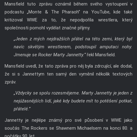
Mansfield tuto zprávu oznámil během svého vystoupení v
podcastu „Monte & The Pharaoh” na YouTube, kde také
kritizoval WWE za to, že nepodpořila wrestlera, který
společnosti pomohl vydělat značné příjmy.
„Jeden z mých nejdražších přátel na této zemi, který byl
navíc skvělým wrestlerem, podstoupil amputaci nohy.
Jmenuje se Rocker Marty Jannetty.”
řekl Mansfield.
Mansfield uvedl, že tato zpráva pro něj byla zdrcující, ale dodal,
že si s Jannettym ten samý den vyměnil několik textových
zpráv.
„Vždycky se spolu rozesmějeme. Marty Jannetty je jeden z
nejúžasnějších lidí, jaké kdy budete mít to potěšení potkat,
přátelé.”
Jannetty je nejlépe známý pro své působení v WWE jako
součás The Rockers se Shawnem Michaelsem na konci 80. a
počátku 90. let.