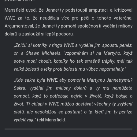
Mansfield uvedl, že Jannetty podstoupil amputaci, a kritizoval
WWE za to, že neudělala více pro péči o tohoto veterána.
Argumentoval, že Jannetty pomohl společnosti vydělat miliony
dolarů a zasloužil si lepší podporu.
„Zničil si kotníky v ringu WWE a vydělal jim spoustu peněz,
on a Shawn Michaels. Vzpomínám si na Martyho, když
sotva mohl chodit, kotníky ho tak strašně trápily, měl tak
velké bolesti a léky proti bolesti mu vůbec nepomáhaly.”
„Kde sakra byla WWE, aby pomohla Martymu Jannettymu?
Sakra, vydělal jim miliony dolarů a vy mu nemůžete
pomoct, když to potřebuje nejvíc v životě, když bojuje o
život. Ti chlapi v WWE můžou dostávat všechny ty zvýšení
platů, ale nedokážou se postarat o ty, kteří jim ty peníze
vydělávají.”
řekl Mansfield.