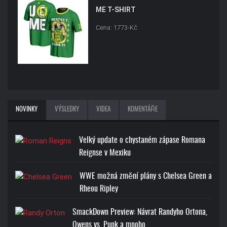
ME T-SHIRT
Cena: 1773-Kč
NOVINKY
VÝSLEDKY
VIDEA
KOMENTÁŘE
Velký update o chystaném zápase Romana
Reignse v Mexiku
WWE možná změní plány s Chelsea Green a
Rheou Ripley
SmackDown Preview: Návrat Randyho Ortona,
Owens vs. Punk a mnoho…