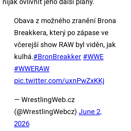
nijak ovlivnit jeho další plány.
Obava z možného zranění Brona
Breakkera, který po zápase ve
včerejší show RAW byl viděn, jak
kulhá.
#BronBreakker
#WWE
#WWERAW
pic.twitter.com/uxnPwZxKKj
— WrestlingWeb.cz
(@WrestlingWebcz)
June 2,
2026