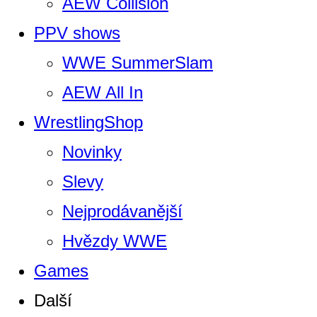
AEW Collision
PPV shows
WWE SummerSlam
AEW All In
WrestlingShop
Novinky
Slevy
Nejprodávanější
Hvězdy WWE
Games
Další