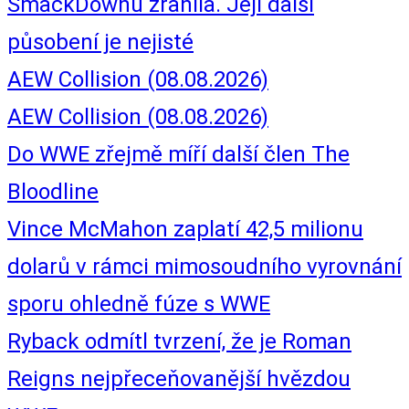
SmackDownu zranila. Její další
působení je nejisté
AEW Collision (08.08.2026)
AEW Collision (08.08.2026)
Do WWE zřejmě míří další člen The
Bloodline
Vince McMahon zaplatí 42,5 milionu
dolarů v rámci mimosoudního vyrovnání
sporu ohledně fúze s WWE
Ryback odmítl tvrzení, že je Roman
Reigns nejpřeceňovanější hvězdou