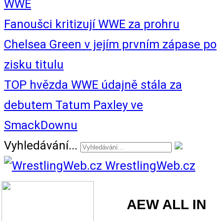
WWE
Fanoušci kritizují WWE za prohru
Chelsea Green v jejím prvním zápase po
zisku titulu
TOP hvězda WWE údajně stála za
debutem Tatum Paxley ve
SmackDownu
Vyhledávání...
WrestlingWeb.cz
AEW ALL IN