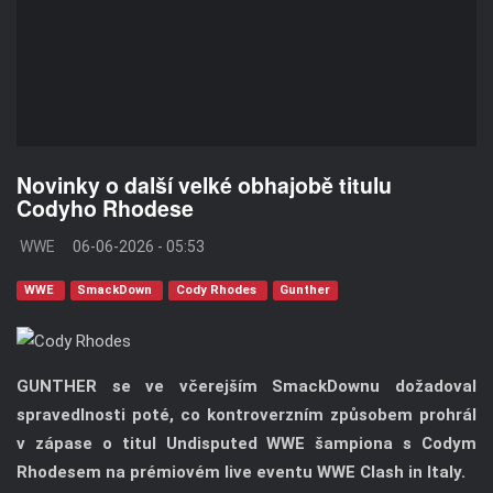
Novinky o další velké obhajobě titulu
Codyho Rhodese
WWE
06-06-2026 - 05:53
WWE
SmackDown
Cody Rhodes
Gunther
GUNTHER se ve včerejším SmackDownu dožadoval
spravedlnosti poté, co kontroverzním způsobem prohrál
v zápase o titul Undisputed WWE šampiona s Codym
Rhodesem na prémiovém live eventu WWE Clash in Italy.