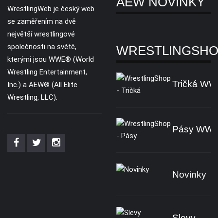
AEW NOVINKY
WrestlingWeb je český web
se zaměřením na dvě
největší wrestlingové
společnosti na světě,
WRESTLINGSH
kterými jsou WWE® (World
Wrestling Entertainment,
Tričká W
Inc.) a AEW® (All Elite
Wrestling, LLC).
Pásy WW
Novinky
Slevy