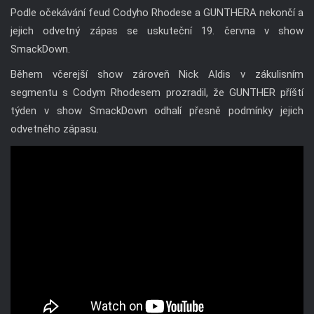
Podle očekávání feud Codyho Rhodese a GUNTHERA nekončí a
jejich odvetný zápas se uskuteční 19. června v show
SmackDown.
Během včerejší show zároveň Nick Aldis v zákulisním
segmentu s Codym Rhodesem prozradil, že GUNTHER příští
týden v show SmackDown odhalí přesně podmínky jejich
odvetného zápasu.