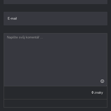
E-mail
0
znaky