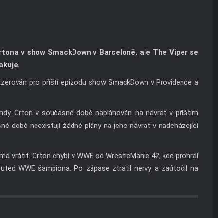
tona v show SmackDown v Barceloně, ale The Viper se
akuje.
inzerován pro příští epizodu show SmackDown v Providence a
andy Orton v současné době naplánován na návrat v příštím
 době neexistují žádné plány na jeho návrat v nadcházející
 má vrátit. Orton chybí v WWE od WrestleManie 42, kde prohrál
uted WWE šampiona. Po zápase ztratil nervy a zaútočil na