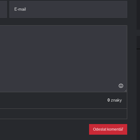
E-mail
0
znaky
Odeslat komentář