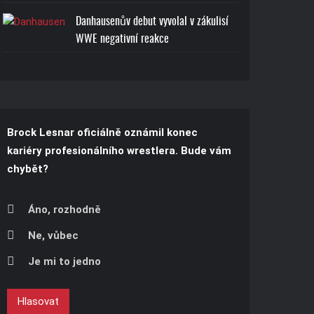
Danhausenův debut vyvolal v zákulisí
WWE negativní reakce
Brock Lesnar oficiálně oznámil konec
kariéry profesionálního wrestlera. Bude vám
chybět?
Áno, rozhodně
Ne, vůbec
Je mi to jedno
Hlasovat