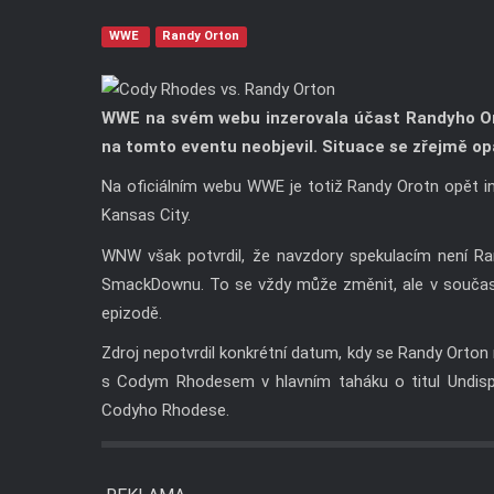
WWE
Randy Orton
WWE na svém webu inzerovala účast Randyho Or
na tomto eventu neobjevil. Situace se zřejmě op
Na oficiálním webu WWE je totiž Randy Orotn opět 
Kansas City.
WNW však potvrdil, že navzdory spekulacím není R
SmackDownu. To se vždy může změnit, ale v současné
epizodě.
Zdroj nepotvrdil konkrétní datum, kdy se Randy Orton
s Codym Rhodesem v hlavním taháku o titul Undisp
Codyho Rhodese.