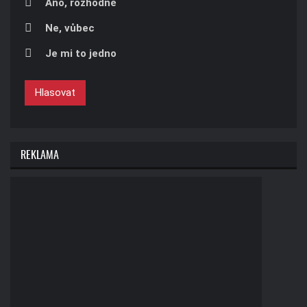
Áno, rozhodně
Ne, vůbec
Je mi to jedno
Hlasovat
REKLAMA