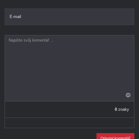
E-mail
0
znaky
Odeslat komentář