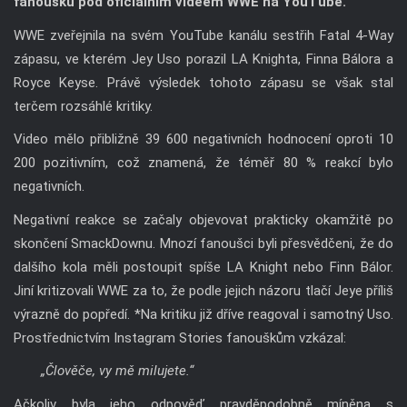
fanoušků pod oficiálním videem WWE na YouTube.
WWE zveřejnila na svém YouTube kanálu sestřih Fatal 4-Way
zápasu, ve kterém Jey Uso porazil LA Knighta, Finna Bálora a
Royce Keyse. Právě výsledek tohoto zápasu se však stal
terčem rozsáhlé kritiky.
Video mělo přibližně 39 600 negativních hodnocení oproti 10
200 pozitivním, což znamená, že téměř 80 % reakcí bylo
negativních.
Negativní reakce se začaly objevovat prakticky okamžitě po
skončení SmackDownu. Mnozí fanoušci byli přesvědčeni, že do
dalšího kola měli postoupit spíše LA Knight nebo Finn Bálor.
Jiní kritizovali WWE za to, že podle jejich názoru tlačí Jeye příliš
výrazně do popředí. *Na kritiku již dříve reagoval i samotný Uso.
Prostřednictvím Instagram Stories fanouškům vzkázal:
„Člověče, vy mě milujete.“
Ačkoliv byla jeho odpověď pravděpodobně míněna s