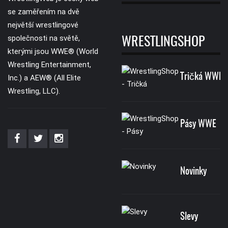
se zaměřením na dvě
největší wrestlingové
společnosti na světě,
WRESTLINGSHOP
kterými jsou WWE® (World
Wrestling Entertainment,
Tričká WWE
Inc.) a AEW® (All Elite
Wrestling, LLC).
Pásy WWE
Novinky
Slevy