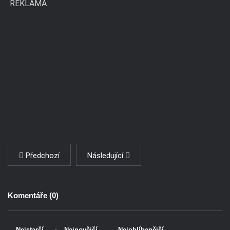
REKLAMA
Předchozí
Následující
Komentáře (
0
)
Nejstarší
Nejnovější
Nejoblíbenější