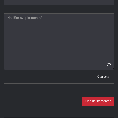
0
znaky
Odeslat komentář