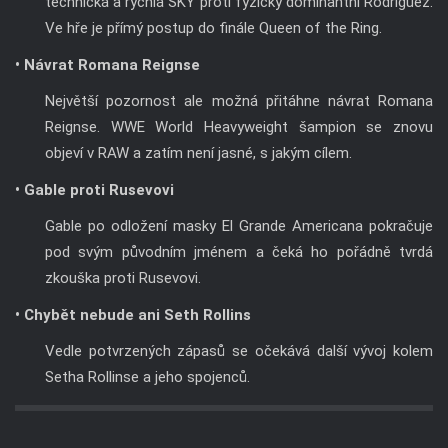
technická a rychlá SKY proti fyzicky dominantní Rodriguez.
Ve hře je přímý postup do finále Queen of the Ring.
• Návrat Romana Reignse
Největší pozornost ale možná přitáhne návrat Romana
Reignse. WWE World Heavyweight šampion se znovu
objeví v RAW a zatím není jasné, s jakým cílem.
• Gable proti Rusevovi
Gable po odložení masky El Grande Americana pokračuje
pod svým původním jménem a čeká ho pořádně tvrdá
zkouška proti Rusevovi.
• Chybět nebude ani Seth Rollins
Vedle potvrzených zápasů se očekává další vývoj kolem
Setha Rollinse a jeho spojenců.