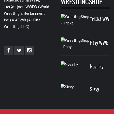
společnosti na světě,
WRESTLINGSHOP
kterými jsou WWE® (World
Wrestling Entertainment,
Tričká WWE
Inc.) a AEW® (All Elite
Wrestling, LLC).
Pásy WWE
Novinky
Slevy