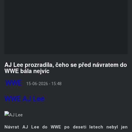
AJ Lee prozradila, čeho se před návratem do
WWE bála nejvíc
WWE
15-06-2026 - 15:48
WWE
AJ Lee
Návrat AJ Lee do WWE po deseti letech nebyl jen
splněným snem fanoušků. Bývalá šampionka přiznala, že
před svým comebackem čelila značným obavám