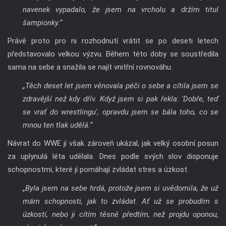
Právě proto pro ni rozhodnutí vrátit se po deseti letech
představovalo velkou výzvu. Během této doby se soustředila
sama na sebe a snažila se najít vnitřní rovnováhu.
„Těch deset let jsem věnovala péči o sebe a cítila jsem se
zdravější než kdy dřív. Když jsem si pak řekla: 'Dobře, teď
se vrať do wrestlingu', opravdu jsem se bála toho, co se
mnou ten tlak udělá.“
Návrat do WWE jí však zároveň ukázal, jak velký osobní posun
za uplynulá léta udělala. Dnes podle svých slov disponuje
schopnostmi, které jí pomáhají zvládat stres a úzkost.
„Byla jsem na sebe hrdá, protože jsem si uvědomila, že už
mám schopnosti, jak to zvládat. Ať už se probudím s
úzkostí, nebo ji cítím těsně předtím, než projdu oponou,
vím, jak s ní pracovat.“
Podle dostupných informací se AJ Lee v současnosti