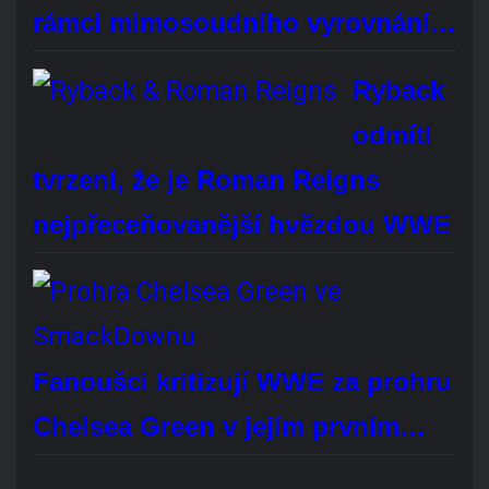
Brock Lesnar oficiálně oznámil konec kariéry
profesionálního wrestlera. Bude vám chybět?
Áno, rozhodně
Ne, vůbec
Je mi to jedno
Hlasovat
REKLAMA