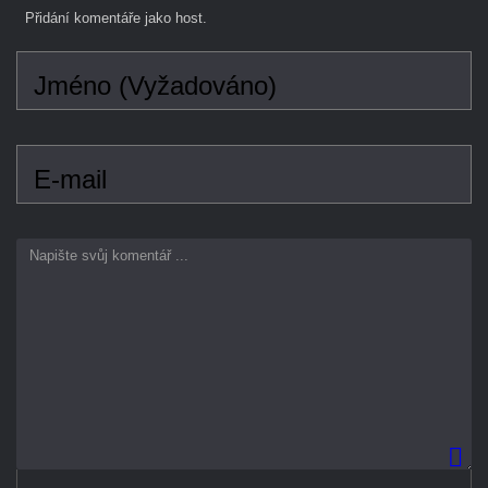
Jméno (Vyžadováno)
E-mail
0
znaky