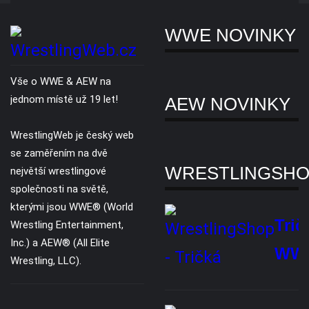
Slevy
Copyright © 2007 - 2026. Všechna práva vyhrazena. Všechny WWE® /
AEW® ochranné známky, foto a loga jsou výhradním vlastnictvím WWE
Inc, a AEW LLC.
O nás
Reklama
Ochrana soukromí
Kontaktujte nás