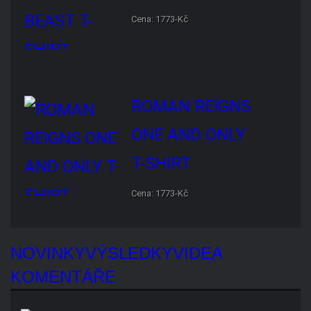
ROMAN REIGNS ONE AND
ONLY T-SHIRT
Cena: 1773-Kč
NOVINKY
VÝSLEDKY
VIDEA
KOMENTÁŘE
Chelsea Green se během pátečního
SmackDownu zranila. Její další
působení…