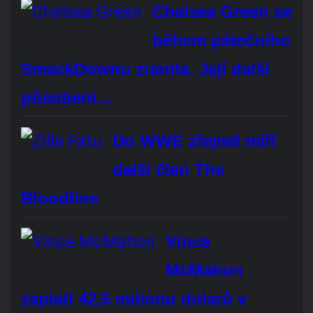
Do WWE zřejmě míří další člen The
Bloodline
Vince McMahon zaplatí 42,5
milionu dolarů v rámci
mimosoudního vyrovnání…
Ryback odmítl tvrzení, že je
Roman Reigns
nejpřeceňovanější hvězdou WWE
Fanoušci
kritizují WWE
za prohru Chelsea Green v jejím prvním…