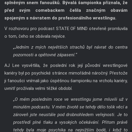
spojeným s návratem do profesionálního wrestlingu.
V rozhovoru pro podcast STATE OF MIND otevřeně promluvila
o tom, čeho se obávala nejvíce.
„Jedním z mých největších strachů byl návrat do centra
pozornosti a opětovné zápasení.“
AJ Lee vysvětlila, že poslední rok její původní wrestlingové
kariéry byl po psychické stránce mimořádně náročný. Přestože
ji fanoušci vnímali jako úspěšnou šampionku na vrcholu kariéry,
uvnitř prožívala velmi těžké období.
„O mém posledním roce ve wrestlingu jsme mluvili už v
minulém podcastu. V mém životě se tehdy dělo tolik věcí a
zároveň jste neustále pod drobnohledem veřejnosti. Je to
prostředí plné tlaku a vysokých očekávání. Přitom právě
tehdy byla moje psychika na nejnižším bodě, i když to
navenek vypadalo, že jsem na vrcholu a držím titul
šampionky.“