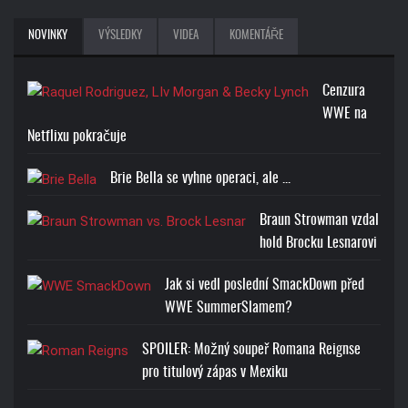
NOVINKY
VÝSLEDKY
VIDEA
KOMENTÁŘE
Cenzura
WWE na
Netflixu pokračuje
Brie Bella se vyhne operaci, ale ...
Braun Strowman vzdal
hold Brocku Lesnarovi
Jak si vedl poslední SmackDown před
WWE SummerSlamem?
SPOILER: Možný soupeř Romana Reignse
pro titulový zápas v Mexiku