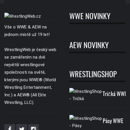
WWE NOVINKY
Vše o WWE & AEW na
jednom místě už 19 let!
AEW NOVINKY
WrestlingWeb je český web
se zaměřením na dvě
největší wrestlingové
společnosti na světě,
WRESTLINGSHOP
kterými jsou WWE® (World
Wrestling Entertainment,
Tričká WWE
Inc.) a AEW® (All Elite
Wrestling, LLC).
Pásy WWE