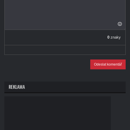
0
znaky
Odeslat komentář
REKLAMA