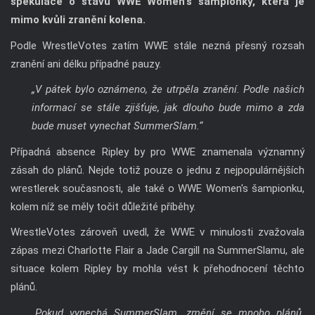
spekulace o stavu WWE Women's šampionky, která je
mimo kvůli zranění kolena.
Podle WrestleVotes zatím WWE stále nezná přesný rozsah
zranění ani délku případné pauzy.
„V pátek bylo oznámeno, že utrpěla zranění. Podle našich
informací se stále zjišťuje, jak dlouho bude mimo a zda
bude muset vynechat SummerSlam.“
Případná absence Ripley by pro WWE znamenala významný
zásah do plánů. Nejde totiž pouze o jednu z nejpopulárnějších
wrestlerek současnosti, ale také o WWE Women's šampionku,
kolem níž se měly točit důležité příběhy.
WrestleVotes zároveň uvedl, že WWE v minulosti zvažovala
zápas mezi Charlotte Flair a Jade Cargill na SummerSlamu, ale
situace kolem Ripley by mohla vést k přehodnocení těchto
plánů.
„Pokud vynechá SummerSlam, změní se mnoho plánů.