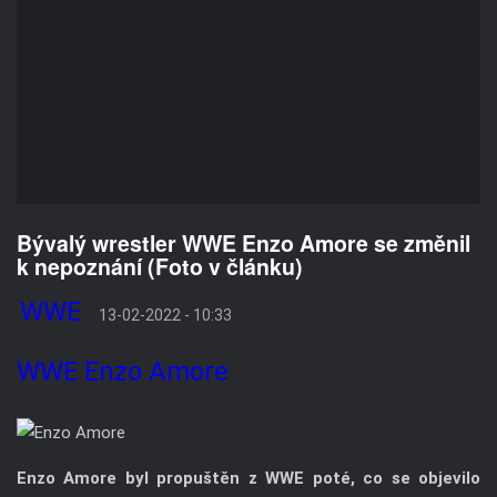
Bývalý wrestler WWE Enzo Amore se změnil
k nepoznání (Foto v článku)
WWE
13-02-2022 - 10:33
WWE
Enzo Amore
Enzo Amore byl propuštěn z WWE poté, co se objevilo
kontroverzní obvinění ze sexuálního útoku, které se ale
nakonec nepotvrdilo.