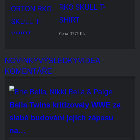
NOVINKY
VÝSLEDKY
VIDEA
KOMENTÁŘE
Bella Twins kritizovaly
WWE za slabé
budování jejich zápasu na…
Cenzura
WWE na
Netflixu pokračuje
Brie Bella se vyhne operaci, ale ...
Braun Strowman
vzdal hold Brocku