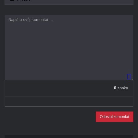
0
znaky
Odeslat komentář
REKLAMA