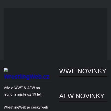
Tričká W
Inc.) a AEW® (All Elite
Wrestling, LLC).
Pásy WW
Novinky
Slevy
Copyright © 2007 - 2026. Všechna práva vyhrazena. Všechny WWE® /
AEW® ochranné známky, foto a loga jsou výhradním vlastnictvím WWE
Inc, a AEW LLC.