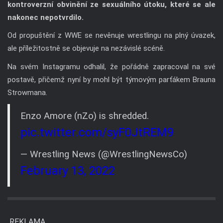
Od propuštění z WWE se nevěnuje wrestlingu na plný úvazek,
ale příležitostně se objevuje na nezávislé scéně.
Na svém Instagramu odhalil, že pořádně zapracoval na své
postavě, přičemž nyní by mohl být týmovým parťákem Brauna
Strowmana.
Enzo Amore (nZo) is shredded.
pic.twitter.com/syF0JtREM9
— Wrestling News (@WrestlingNewsCo)
February 13, 2022
REKLAMA