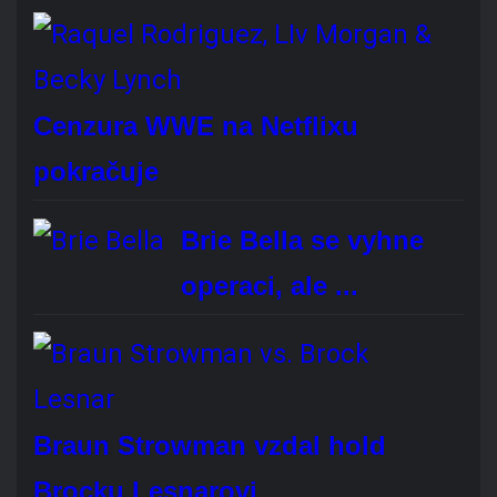
Lesnarovi
Jak si vedl poslední SmackDown
před WWE SummerSlamem?
Brock Lesnar oficiálně oznámil konec kariéry
profesionálního wrestlera. Bude vám chybět?
Áno, rozhodně
Ne, vůbec
Je mi to jedno
Hlasovat