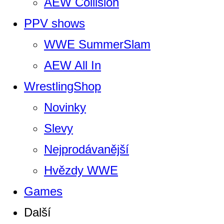
AEW Collision
PPV shows
WWE SummerSlam
AEW All In
WrestlingShop
Novinky
Slevy
Nejprodávanější
Hvězdy WWE
Games
Další