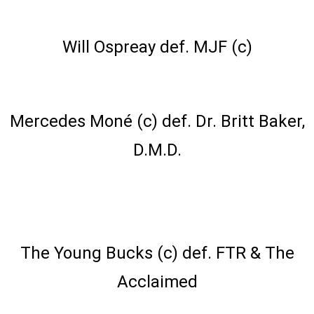
AEW American Championship Match
Will Ospreay def. MJF (c)
AEW TBS Championship Match
Mercedes Moné (c) def. Dr. Britt Baker,
D.M.D.
AEW World Tag Team Championship
Triple Threat Match
The Young Bucks (c) def. FTR & The
Acclaimed