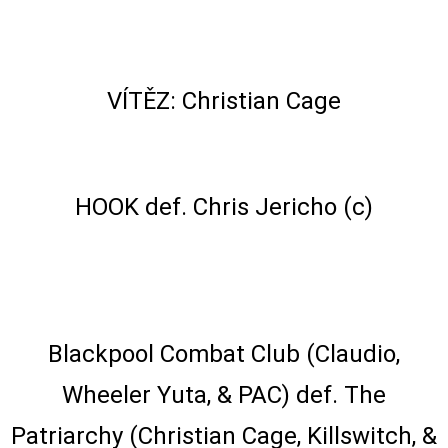
Casino Gauntlet Match for AEW World
Championship
VÍTĚZ: Christian Cage
FTW Championship Last Chance Match
HOOK def. Chris Jericho (c)
AEW World Trios Championship Four-
Way London Ladder Match
Blackpool Combat Club (Claudio,
Wheeler Yuta, & PAC) def. The
Patriarchy (Christian Cage, Killswitch, &