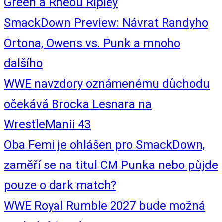
Green a Rheou Ripley
SmackDown Preview: Návrat Randyho
Ortona, Owens vs. Punk a mnoho
dalšího
WWE navzdory oznámenému důchodu
očekává Brocka Lesnara na
WrestleManii 43
Oba Femi je ohlášen pro SmackDown,
zaměří se na titul CM Punka nebo půjde
pouze o dark match?
WWE Royal Rumble 2027 bude možná