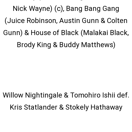
Nick Wayne) (c), Bang Bang Gang
(Juice Robinson, Austin Gunn & Colten
Gunn) & House of Black (Malakai Black,
Brody King & Buddy Matthews)
PRE-SHOW:
Mixed Tag Team Match
Willow Nightingale & Tomohiro Ishii def.
Kris Statlander & Stokely Hathaway
10-Man Tag Team Match