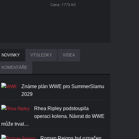
Cena: 1773-Kč
NOVINKY
VÝSLEDKY
VIDEA
KOMENTÁŘE
Známe plán WWE pro SummerSlamu
2029
Rhea Ripley podstoupila
operaci kolena. Návrat do WWE
může trvat…
Roman Reigns byl označen