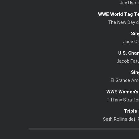
Jey Uso 
WWE World Tag T
The New Day de
Sin
Jade Ca
U.S. Cha
Jacob Fatu
Sin
El Grande Ame
WWE Women's 
Tiffany Stratton
Triple
Seth Rollins def