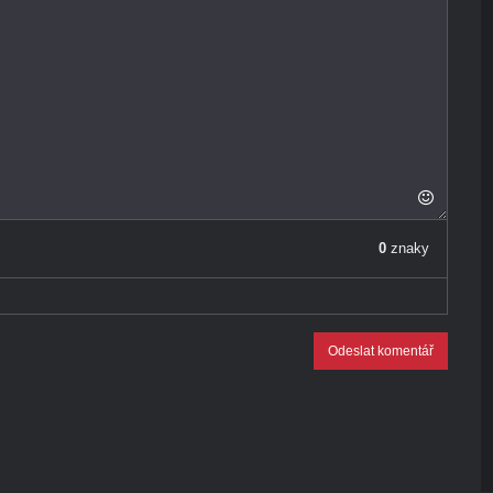
0
znaky
Odeslat komentář