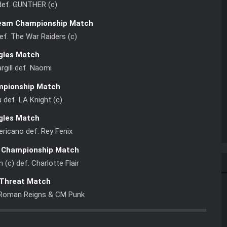
def. GUNTHER (c)
eam Championship Match
f. The War Raiders (c)
gles Match
rgill def. Naomi
mpionship Match
 def. LA Knight (c)
gles Match
ricano def. Rey Fenix
Championship Match
 (c) def. Charlotte Flair
 Threat Match
. Roman Reigns & CM Punk