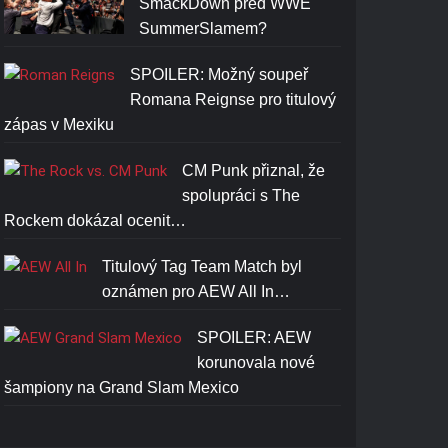
SmackDown před WWE
SummerSlamem?
SPOILER: Možný soupeř
Romana Reignse pro titulový
zápas v Mexiku
CM Punk přiznal, že
spolupráci s The
Rockem dokázal ocenit…
Titulový Tag Team Match byl
oznámen pro AEW All In…
SPOILER: AEW
korunovala nové
šampiony na Grand Slam Mexico