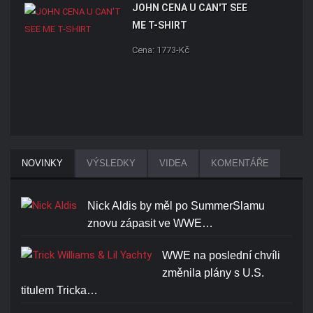
JOHN CENA U CAN'T SEE
ME T-SHIRT
Cena: 1773-Kč
NOVINKY
VÝSLEDKY
VIDEA
KOMENTÁŘE
Nick Aldis by měl po SummerSlamu
znovu zápasit ve WWE…
WWE na poslední chvíli
změnila plány s U.S.
titulem Tricka…