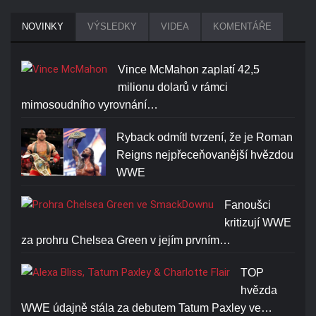
NOVINKY
VÝSLEDKY
VIDEA
KOMENTÁŘE
Vince McMahon zaplatí 42,5
milionu dolarů v rámci
mimosoudního vyrovnání…
Ryback odmítl tvrzení, že je Roman
Reigns nejpřeceňovanější hvězdou
WWE
Fanoušci
kritizují WWE
za prohru Chelsea Green v jejím prvním…
TOP
hvězda
WWE údajně stála za debutem Tatum Paxley ve…