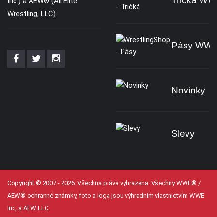
Tričká W
Inc.) a AEW® (All Elite
Wrestling, LLC).
Pásy WW
Novinky
Slevy
Copyright © 2007 - 2026. Všechna práva vyhrazena. Všechny WWE® /
AEW® ochranné známky, foto a loga jsou výhradním vlastnictvím WWE
Inc, a AEW LLC.