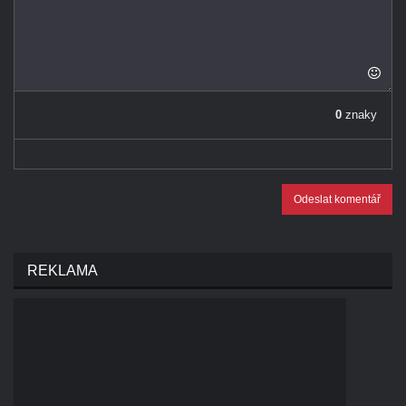
0
znaky
Odeslat komentář
REKLAMA