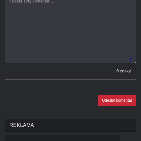
0
znaky
Odeslat komentář
REKLAMA