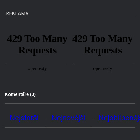
Komentáře (
0
)
Nejstarší
Nejnovější
Nejoblíbenější
Zatím zde nejsou žádné komentáře