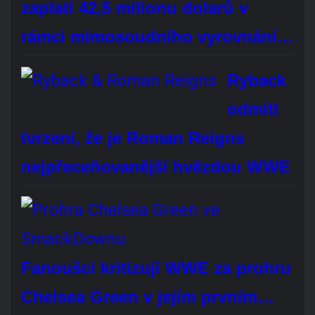
TOP
hvězda
WWE údajně stála za debutem Tatum Paxley ve…
Brock Lesnar oficiálně oznámil konec kariéry
profesionálního wrestlera. Bude vám chybět?
Áno, rozhodně
Ne, vůbec
Je mi to jedno
Hlasovat