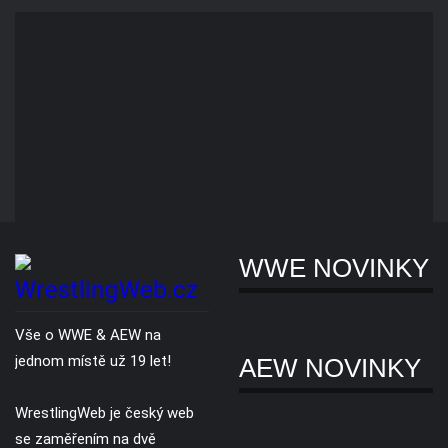
Wrestling, LLC).
Pásy WW
Novinky
Slevy
Copyright © 2007 - 2026. Všechna práva vyhrazena. Všechny WWE® /
AEW® ochranné známky, foto a loga jsou výhradním vlastnictvím WWE
Inc, a AEW LLC.
O nás
Reklama
Ochrana soukromí