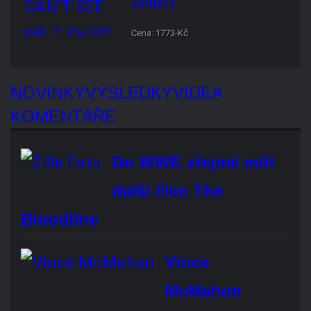
NOVINKY
VÝSLEDKY
VIDEA
KOMENTÁŘE
Do WWE zřejmě míří další člen The
Bloodline
Vince McMahon zaplatí 42,5
milionu dolarů v rámci
mimosoudního vyrovnání…
Ryback odmítl tvrzení, že je
Roman Reigns
nejpřeceňovanější hvězdou WWE
Fanoušci
kritizují WWE
za prohru Chelsea Green v jejím prvním…