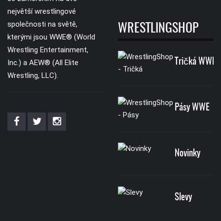
největší wrestlingové
společnosti na světě,
WRESTLINGSHOP
kterými jsou WWE® (World
Wrestling Entertainment,
Tričká WWE
Inc.) a AEW® (All Elite
Wrestling, LLC).
Pásy WWE
Novinky
Slevy