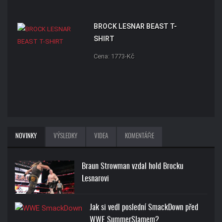
BROCK LESNAR BEAST T-
SHIRT
Cena: 1773-Kč
NOVINKY
VÝSLEDKY
VIDEA
KOMENTÁŘE
Braun Strowman vzdal hold Brocku
Lesnarovi
Jak si vedl poslední SmackDown před
WWE SummerSlamem?