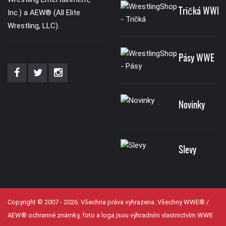
Tričká WWE
Inc.) a AEW® (All Elite
Wrestling, LLC).
Pásy WWE
Novinky
Slevy
Copyright © 2007 - 2026. Všechna práva vyhrazena. Všechny WWE® /
AEW® ochranné známky, foto a loga jsou výhradním vlastnictvím WWE