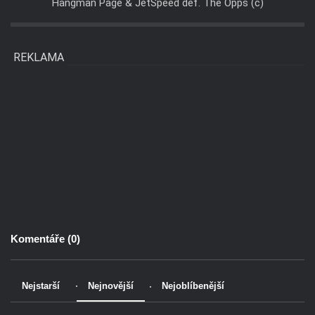
Hangman Page & JetSpeed def. The Opps (c)
REKLAMA
Komentáře (
0
)
Nejstarší
Nejnovější
Nejoblíbenější