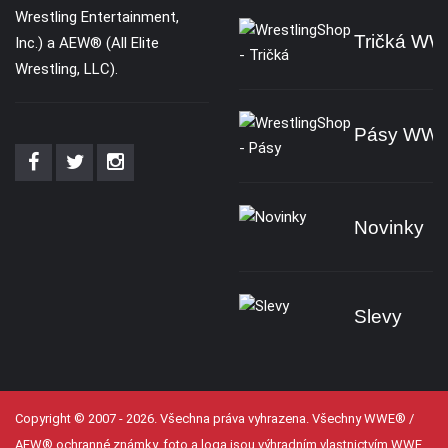
Wrestling Entertainment,
Tričká W
Inc.) a AEW® (All Elite
Wrestling, LLC).
Pásy WW
Novinky
Slevy
Copyright © 2007 - 2026. Všechna práva vyhrazena. Všechny WWE® /
AEW® ochranné známky, foto a loga jsou výhradním vlastnictvím WWE