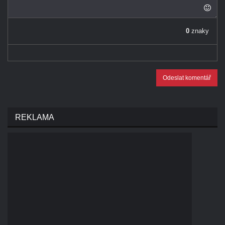
0
znaky
Odeslat komentář
REKLAMA