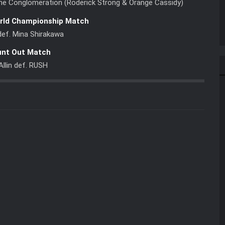
The Conglomeration (Roderick Strong & Orange Cassidy)
rld Championship Match
def. Mina Shirakawa
unt Out Match
Allin def. RUSH