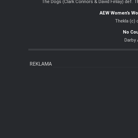
The Dogs (Clark Connors & David Finlay) def. 
AEW Women’s Wo
Thekla (c) 
No Co
Darby 
REKLAMA