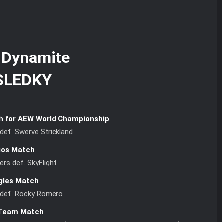
SLEDKY
h for AEW World Championship
ef. Swerve Strickland
ios Match
ers def. SkyFlight
gles Match
y def. Rocky Romero
Team Match