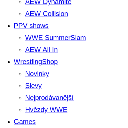
AEW Dynamite
AEW Collision
PPV shows
WWE SummerSlam
AEW All In
WrestlingShop
Novinky
Slevy
Nejprodávanější
Hvězdy WWE
Games