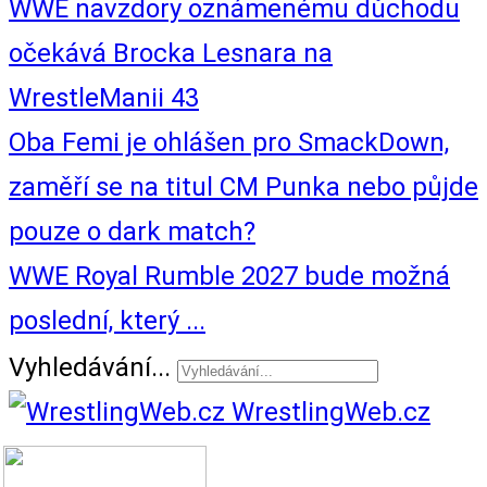
WWE navzdory oznámenému důchodu
očekává Brocka Lesnara na
WrestleManii 43
Oba Femi je ohlášen pro SmackDown,
zaměří se na titul CM Punka nebo půjde
pouze o dark match?
WWE Royal Rumble 2027 bude možná
poslední, který ...
Vyhledávání...
WrestlingWeb.cz