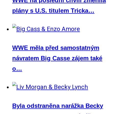
WWE na poslední chvíli změnila
plány s U.S. titulem Tricka…
WWE měla před samostatným
návratem Big Casse zájem také
o…
Byla odstraněna narážka Becky