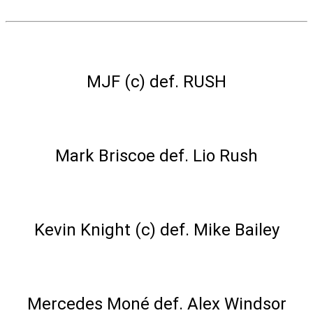
AEW World Championship Match
MJF (c) def. RUSH
Singles Match
Mark Briscoe def. Lio Rush
AEW TNT Championship Match
Kevin Knight (c) def. Mike Bailey
Owen Women’s Quarterfinal Match
Mercedes Moné def. Alex Windsor