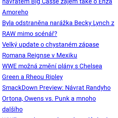
návratem Big Casse zájem také o Enza
Amoreho
Byla odstraněna narážka Becky Lynch z
RAW mimo scénář?
Velký update o chystaném zápase
Romana Reignse v Mexiku
WWE možná změní plány s Chelsea
Green a Rheou Ripley
SmackDown Preview: Návrat Randyho
Ortona, Owens vs. Punk a mnoho
dalšího