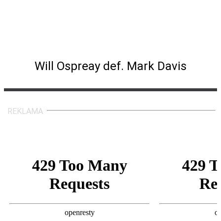
Owen Men’s Tournament Semifinal
Match
Will Ospreay def. Mark Davis
REKLAMA