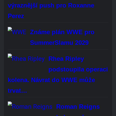
Brock Lesnar oficiálně oznámil konec kariéry
profesionálního wrestlera. Bude vám chybět?
Áno, rozhodně
Ne, vůbec
Je mi to jedno
Hlasovat
REKLAMA