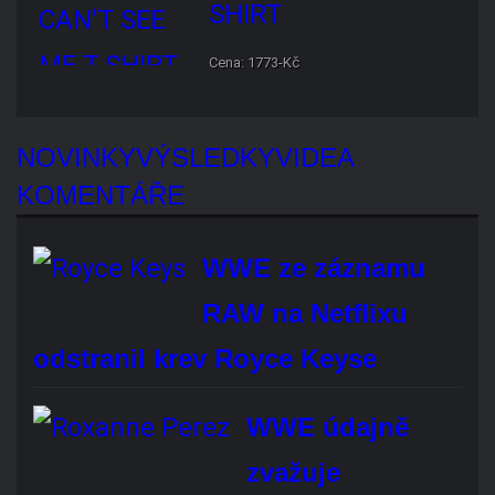
NOVINKY
VÝSLEDKY
VIDEA
KOMENTÁŘE
WWE ze záznamu RAW na Netflixu
odstranil krev Royce Keyse
WWE údajně zvažuje výraznější
push pro Roxanne Perez
Známe plán WWE pro SummerSlamu 2029
Rhea Ripley podstoupila operaci
kolena. Návrat do WWE může trvat…
Roman Reigns byl označen za
nejvíce přeceňovanou main event
hvězdu…