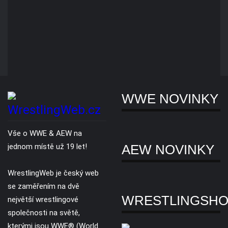
Novinky
Slevy
Copyright © 2007 - 2026. Všechna práva vyhrazena. Všechny WWE® /
AEW® ochranné známky, foto a loga jsou výhradním vlastnictvím WWE
Inc, a AEW LLC.
O nás
Reklama
Ochrana soukromí
Kontaktujte nás