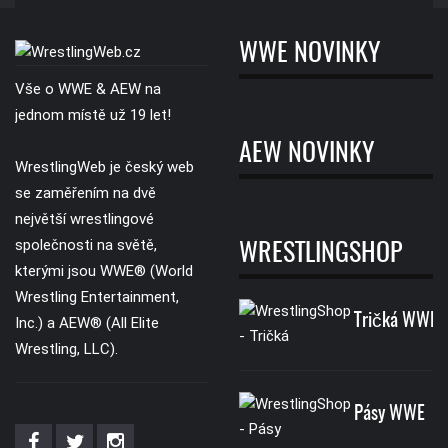
WWE NOVINKY
Vše o WWE & AEW na
jednom místě už 19 let!
AEW NOVINKY
WrestlingWeb je český web
se zaměřením na dvě
největší wrestlingové
společnosti na světě,
WRESTLINGSHOP
kterými jsou WWE® (World
Wrestling Entertainment,
Tričká WWE
Inc.) a AEW® (All Elite
Wrestling, LLC).
Pásy WWE