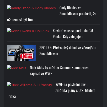
Cody Rhodes ve
SmackDownu prohlásil, že
už nemusí být tím…
Kevin Owens se pustil do CM
Punka. Kdy zabojuje o…
SPOILER: Překvapivý debut ve včerejším
SmackDownu
Nick Aldis by měl po SummerSlamu znovu
zápasit ve WWE…
WWE na poslední chvíli
změnila plány s U.S. titulem
Tricka…