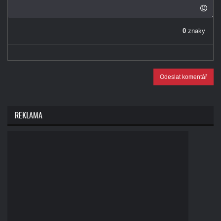
0
znaky
Odeslat komentář
REKLAMA