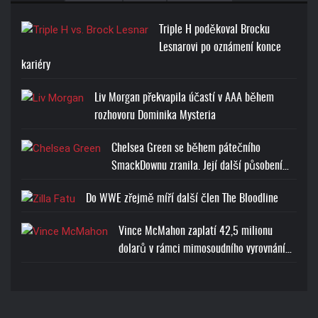
Cena: 1773-Kč
Triple H poděkoval Brocku
Lesnarovi po oznámení konce
kariéry
Liv Morgan překvapila účastí v AAA během
rozhovoru Dominika Mysteria
RANDY ORTON RKO SKULL
T-SHIRT
Chelsea Green se během pátečního
SmackDownu zranila. Její další působení…
Cena: 1773-Kč
Do WWE zřejmě míří další člen The Bloodline
Vince McMahon zaplatí 42,5 milionu
dolarů v rámci mimosoudního vyrovnání…