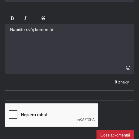
-
-
-
-
-
-
-
-
-
-
-
-
-
-
0
znaky
-
Odeslat komentář