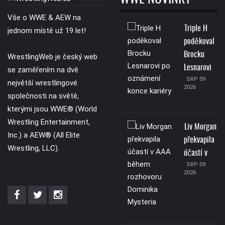
Vše o WWE & AEW na
Triple H
jednom místě už 19 let!
poděkoval
Brocku
WrestlingWeb je český web
Lesnarovi
se zaměřením na dvě
SRP 09
největší wrestlingové
2026
společnosti na světě,
kterými jsou WWE® (World
Wrestling Entertainment,
Liv Morgan
Inc.) a AEW® (All Elite
překvapila
Wrestling, LLC).
účastí v
SRP 09
2026