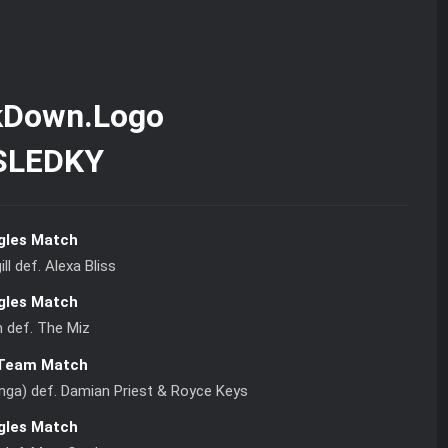
SLEDKY
gles Match
ll def. Alexa Bliss
gles Match
 def. The Miz
Team Match
ga) def. Damian Priest & Royce Keys
gles Match