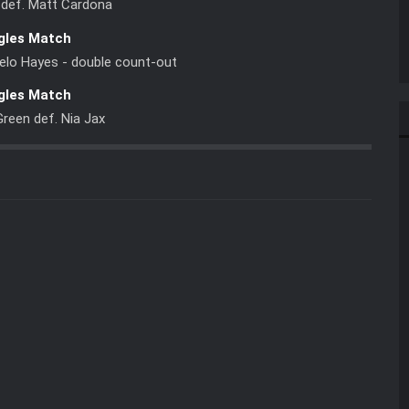
 def. Matt Cardona
gles Match
melo Hayes - double count-out
gles Match
reen def. Nia Jax