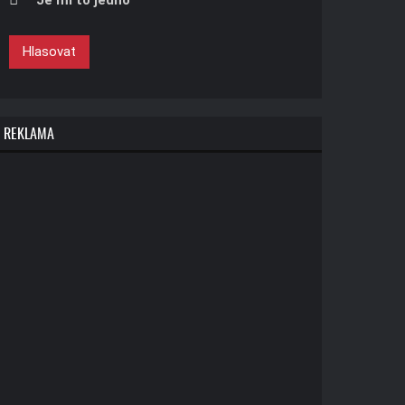
Je mi to jedno
Hlasovat
REKLAMA