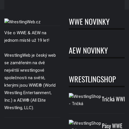
WWE NOVINKY
Vše o WWE & AEW na
jednom místě už 19 let!
AEW NOVINKY
WrestlingWeb je český web
se zaměřením na dvě
největší wrestlingové
společnosti na světě,
WRESTLINGSHOP
kterými jsou WWE® (World
Wrestling Entertainment,
Tričká WWE
Inc.) a AEW® (All Elite
Wrestling, LLC).
Pásy WWE