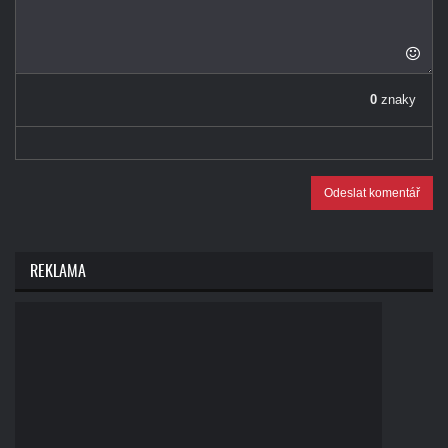
0
znaky
Odeslat komentář
REKLAMA