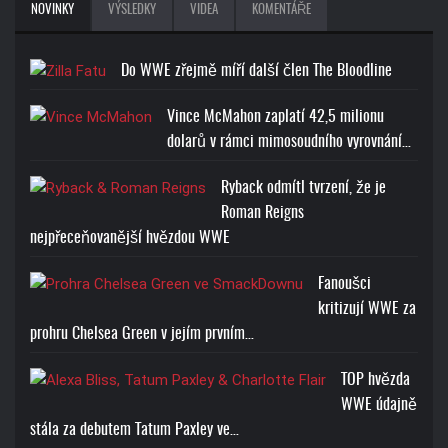
NOVINKY
VÝSLEDKY
VIDEA
KOMENTÁŘE
Do WWE zřejmě míří další člen The Bloodline
Vince McMahon zaplatí 42,5 milionu
dolarů v rámci mimosoudního vyrovnání…
Ryback odmítl tvrzení, že je
Roman Reigns
nejpřeceňovanější hvězdou WWE
Fanoušci
kritizují WWE za
prohru Chelsea Green v jejím prvním…
TOP hvězda
WWE údajně
stála za debutem Tatum Paxley ve…