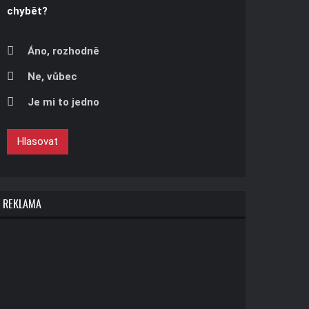
chybět?
Áno, rozhodně
Ne, vůbec
Je mi to jedno
Hlasovat
REKLAMA