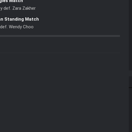
gles Match
y def. Zara Zakher
n Standing Match
e def. Wendy Choo