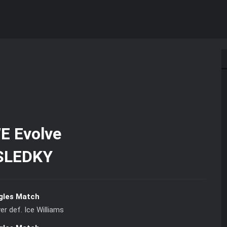
SLEDKY
gles Match
r def. Ice Williams