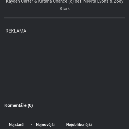
Kayden Carter & Katana Chance (c) def. Nikkita Lyons & Zoey
Stark
REKLAMA
Komentáře (
0
)
Nejstarší
Nejnovější
Nejoblíbenější