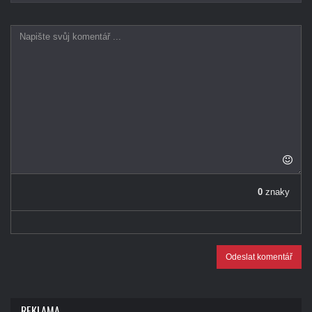
0
znaky
Odeslat komentář