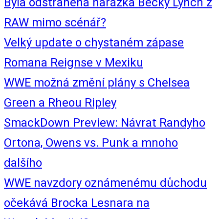
Byla odstraněna narážka Becky Lynch z
RAW mimo scénář?
Velký update o chystaném zápase
Romana Reignse v Mexiku
WWE možná změní plány s Chelsea
Green a Rheou Ripley
SmackDown Preview: Návrat Randyho
Ortona, Owens vs. Punk a mnoho
dalšího
WWE navzdory oznámenému důchodu
očekává Brocka Lesnara na