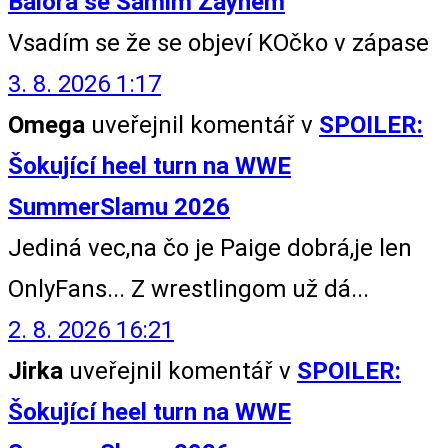
Bálora se Samim Zaynem
Vsadím se že se objeví KOčko v zápase
3. 8. 2026 1:17
Omega
uveřejnil komentář v
SPOILER:
Šokující heel turn na WWE
SummerSlamu 2026
Jediná vec,na čo je Paige dobrá,je len
OnlyFans... Z wrestlingom už dá...
2. 8. 2026 16:21
Jirka
uveřejnil komentář v
SPOILER:
Šokující heel turn na WWE