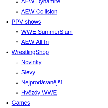
AEW Dynamite
AEW Collision
PPV shows
WWE SummerSlam
AEW All In
WrestlingShop
Novinky
Slevy
Nejprodávanější
Hvězdy WWE
Games