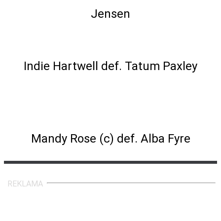
Jensen
Singles Match
Indie Hartwell def. Tatum Paxley
NXT Women's Championship Last
Woman Standing Match
Mandy Rose (c) def. Alba Fyre
REKLAMA