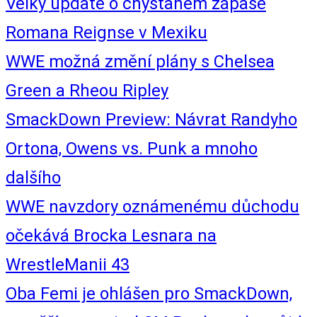
Velký update o chystaném zápase
Romana Reignse v Mexiku
WWE možná změní plány s Chelsea
Green a Rheou Ripley
SmackDown Preview: Návrat Randyho
Ortona, Owens vs. Punk a mnoho
dalšího
WWE navzdory oznámenému důchodu
očekává Brocka Lesnara na
WrestleManii 43
Oba Femi je ohlášen pro SmackDown,