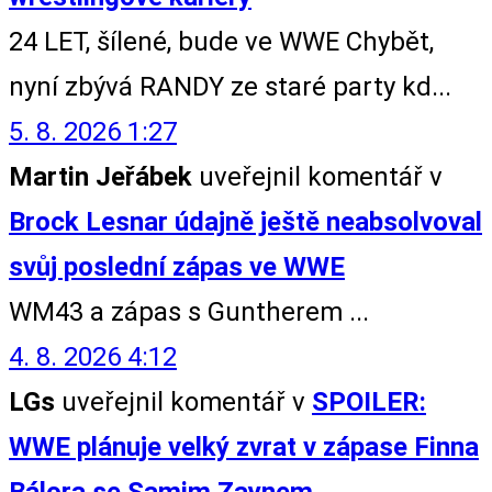
24 LET, šílené, bude ve WWE Chybět,
nyní zbývá RANDY ze staré party kd...
5. 8. 2026 1:27
Martin Jeřábek
uveřejnil komentář v
Brock Lesnar údajně ještě neabsolvoval
svůj poslední zápas ve WWE
WM43 a zápas s Guntherem ...
4. 8. 2026 4:12
LGs
uveřejnil komentář v
SPOILER:
WWE plánuje velký zvrat v zápase Finna
Bálora se Samim Zaynem