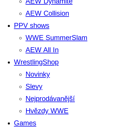
AEW Dynamite
AEW Collision
PPV shows
WWE SummerSlam
AEW All In
WrestlingShop
Novinky
Slevy
Nejprodávanější
Hvězdy WWE
Games