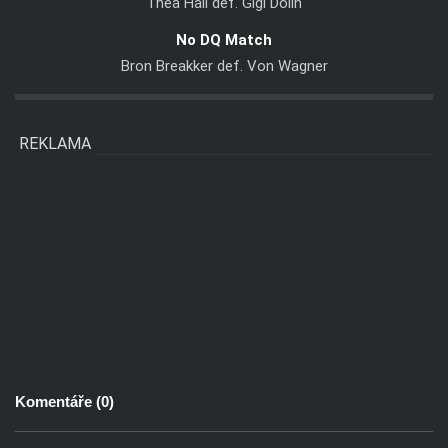
Thea Hail def. Gigi Dolin
No DQ Match
Bron Breakker def. Von Wagner
REKLAMA
Komentáře (
0
)