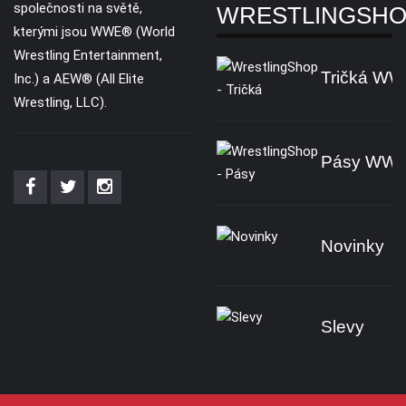
společnosti na světě,
WRESTLINGSH
kterými jsou WWE® (World
Wrestling Entertainment,
Tričká W
Inc.) a AEW® (All Elite
Wrestling, LLC).
Pásy WW
Novinky
Slevy