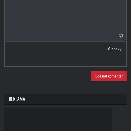
0
znaky
Odeslat komentář
REKLAMA