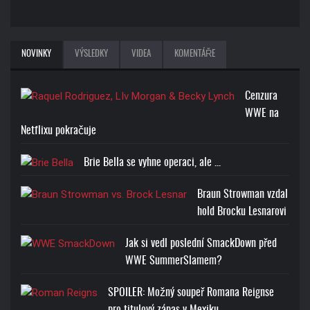
NOVINKY
VÝSLEDKY
VIDEA
KOMENTÁŘE
Cenzura
WWE na
Netflixu pokračuje
Brie Bella se vyhne operaci, ale ...
Braun Strowman vzdal
hold Brocku Lesnarovi
Jak si vedl poslední SmackDown před
WWE SummerSlamem?
SPOILER: Možný soupeř Romana Reignse
pro titulový zápas v Mexiku