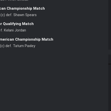
can Championship Match
 (c) def. Shawn Spears
or Qualifying Match
ef. Kelani Jordan
merican Championship Match
 (c) def. Tatum Paxley