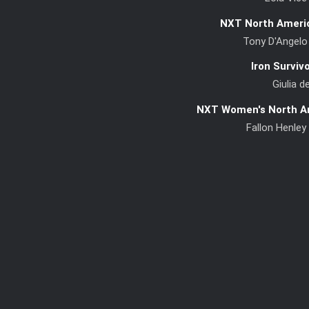
NXT North Ameri
Tony D'Angelo
Iron Surviv
Giulia d
NXT Women's North A
Fallon Henley