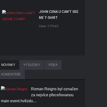
JOHN CENA U CAN'T SEE
ME T-SHIRT
Cena: 1773-Kč
RANDY ORTON RKO SKULL
NOVINKY
VÝSLEDKY
VIDEA
T-SHIRT
KOMENTÁŘE
Cena: 1773-Kč
Roman Reigns byl označen
za nejvíce přeceňovanou
main event hvězdu…