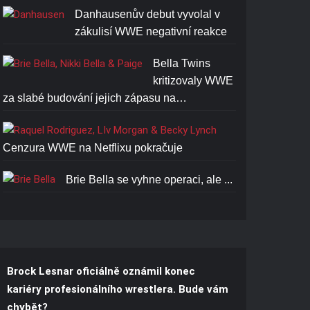
Danhausenův debut vyvolal v
BROCK LESNAR BEAST T-
zákulisí WWE negativní reakce
SHIRT
Cena: 1773-Kč
Bella Twins
kritizovaly WWE
za slabé budování jejich zápasu na…
Cenzura WWE na Netflixu pokračuje
Brie Bella se vyhne operaci, ale ...
Brock Lesnar oficiálně oznámil konec
kariéry profesionálního wrestlera. Bude vám
chybět?