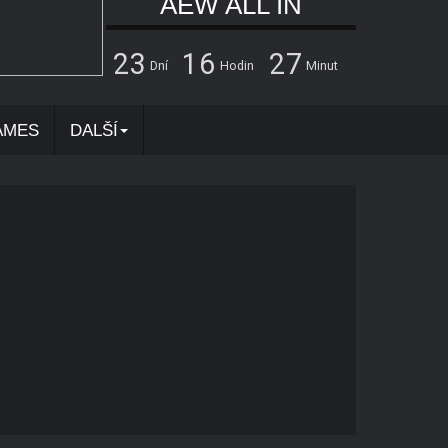
AEW ALL IN
2
3
1
6
2
7
Dní
Hodin
Minut
AMES
DALŠÍ