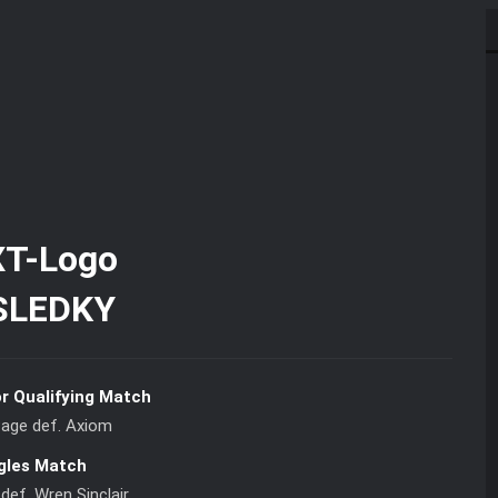
SLEDKY
or Qualifying Match
Page def. Axiom
gles Match
def. Wren Sinclair