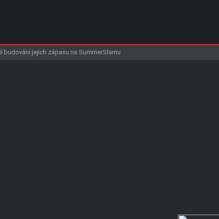
řeceňovanou main event hvězdu v historii WWE
WWE negativní reakce
budování jejich zápasu na SummerSlamu