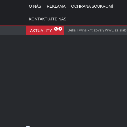
O NÁS
REKLAMA
OCHRANA SOUKROMÍ
KONTAKTUJTE NÁS
Roman Reigns byl označen za nejvíce p
Danhausenův debut vyvolal v zákulisí 
Bella Twins kritizovaly WWE za slabé 
Cenzura WWE na Netflixu pokračuje
AKTUALITY