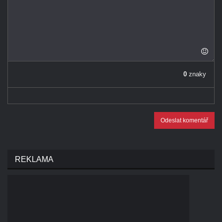
0
znaky
Odeslat komentář
REKLAMA