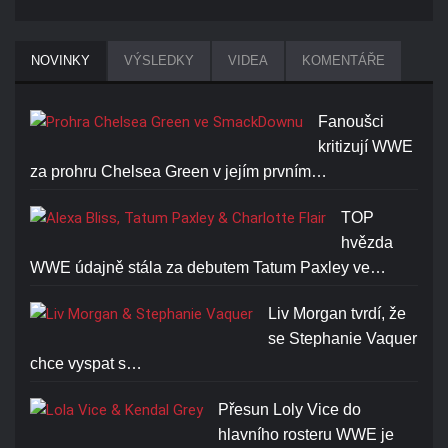
NOVINKY
VÝSLEDKY
VIDEA
KOMENTÁŘE
Fanoušci
kritizují WWE
za prohru Chelsea Green v jejím prvním…
TOP
hvězda
WWE údajně stála za debutem Tatum Paxley ve…
Liv Morgan tvrdí, že
se Stephanie Vaquer
chce vyspat s…
Přesun Loly Vice do
hlavního rosteru WWE je