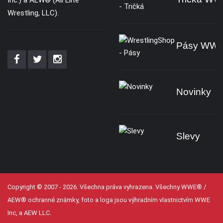
Inc.) a AEW® (All Elite
Wrestling, LLC).
Pásy WW
Novinky
Slevy
Copyright © 2007 - 2026. Všechna práva vyhrazena. Všechny WWE® /
AEW® ochranné známky, foto a loga jsou výhradním vlastnictvím WWE
Inc, a AEW LLC.