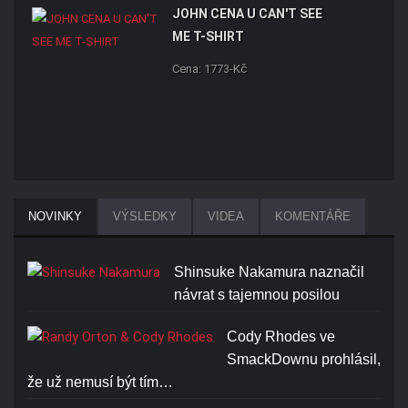
JOHN CENA U CAN'T SEE
ME T-SHIRT
Cena: 1773-Kč
NOVINKY
VÝSLEDKY
VIDEA
KOMENTÁŘE
Shinsuke Nakamura naznačil
návrat s tajemnou posilou
Cody Rhodes ve
SmackDownu prohlásil,
že už nemusí být tím…