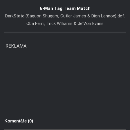
6-Man Tag Team Match
DarkState (Saquon Shugars, Cutler James & Dion Lennox) def.
Oba Femi, Trick Williams & Je'Von Evans
REKLAMA
Komentáře (
0
)