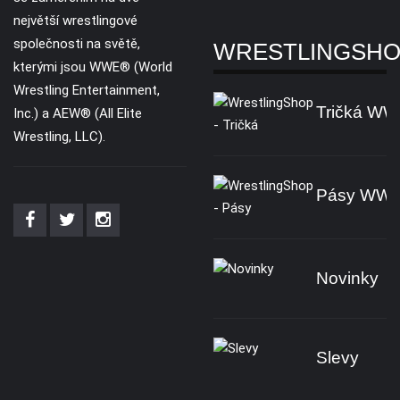
největší wrestlingové
společnosti na světě,
WRESTLINGSH
kterými jsou WWE® (World
Wrestling Entertainment,
Tričká W
Inc.) a AEW® (All Elite
Wrestling, LLC).
Pásy WW
Novinky
Slevy